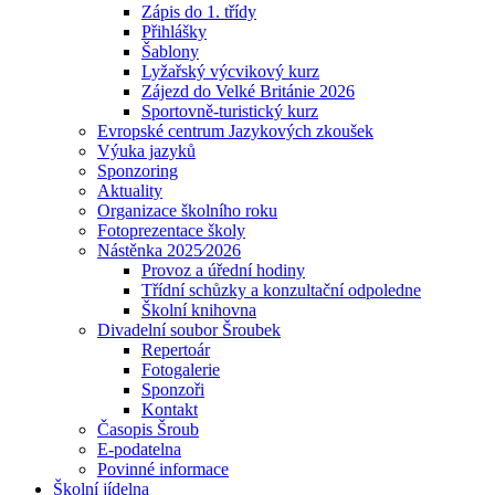
Zápis do 1. třídy
Přihlášky
Šablony
Lyžařský výcvikový kurz
Zájezd do Velké Británie 2026
Sportovně-turistický kurz
Evropské centrum Jazykových zkoušek
Výuka jazyků
Sponzoring
Aktuality
Organizace školního roku
Fotoprezentace školy
Nástěnka 2025⁄2026
Provoz a úřední hodiny
Třídní schůzky a konzultační odpoledne
Školní knihovna
Divadelní soubor Šroubek
Repertoár
Fotogalerie
Sponzoři
Kontakt
Časopis Šroub
E-podatelna
Povinné informace
Školní jídelna