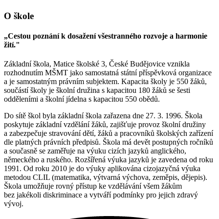
O škole
„Cestou poznání k dosažení všestranného rozvoje a harmonie
žití."
Základní škola, Matice školské 3, České Budějovice vznikla
rozhodnutím MŠMT jako samostatná státní příspěvková organizace
a je samostatným právním subjektem. Kapacita školy je 550 žáků,
součástí školy je školní družina s kapacitou 180 žáků se šesti
odděleními a školní jídelna s kapacitou 550 obědů.
Do sítě škol byla základní škola zařazena dne 27. 3. 1996. Škola
poskytuje základní vzdělání žáků, zajišťuje provoz školní družiny
a zabezpečuje stravování dětí, žáků a pracovníků školských zařízení
dle platných právních předpisů. Škola má devět postupných ročníků
a současně se zaměřuje na výuku cizích jazyků anglického,
německého a ruského. Rozšířená výuka jazyků je zavedena od roku
1991. Od roku 2010 je do výuky aplikována cizojazyčná výuka
metodou CLIL (matematika, výtvarná výchova, zeměpis, dějepis).
Škola umožňuje rovný přístup ke vzdělávání všem žákům
bez jakékoli diskriminace a vytváří podmínky pro jejich zdravý
vývoj.