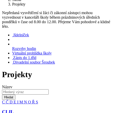
Projekty
Nepředaná vysvědčení si žáci či zákonní zástupci mohou
vyzvednout v kanceláři školy během prázdninových úředních
pondělků v čase od 8.00 do 12.00. Přejeme Vám pohodové a klidné
léto.
Jídelníček
Rozvrhy hodin
Virtuální prohlídka školy
Zápis do 1.tříd
Divadelní soubor Šroubek
Projekty
Název
Hledat
C
Č
D
E
I
M
N
O
Ř
S
CLIL