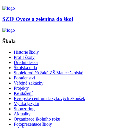
SZIF Ovoce a zelenina do škol
Škola
Historie školy
Profil školy
Úřední deska
Školská rada
Spolek rodičů žáků ZŠ Matice školské
Poradenství
Veřejné zakázky
Projekty
Ke stažení
Evropské centrum Jazykových zkoušek
Výuka jazyků
Sponzoring
Aktuality
Organizace školního roku
Fotoprezentace školy