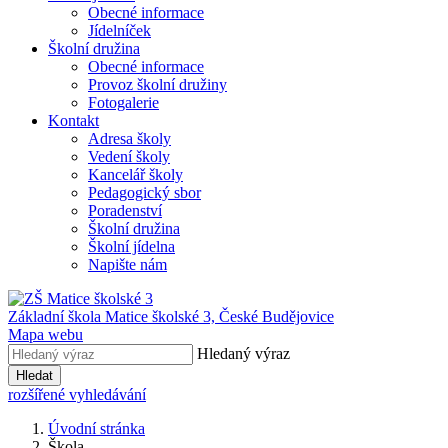
Obecné informace
Jídelníček
Školní družina
Obecné informace
Provoz školní družiny
Fotogalerie
Kontakt
Adresa školy
Vedení školy
Kancelář školy
Pedagogický sbor
Poradenství
Školní družina
Školní jídelna
Napište nám
Základní škola Matice školské 3,
České Budějovice
Mapa webu
Hledaný výraz
Hledat
rozšířené vyhledávání
Úvodní stránka
Škola