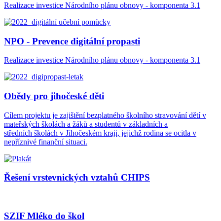
Realizace investice Národního plánu obnovy - komponenta 3.1
NPO - Prevence digitální propasti
Realizace investice Národního plánu obnovy - komponenta 3.1
Obědy pro jihočeské děti
Cílem projektu je zajištění bezplatného školního stravování dětí v
mateřských školách a žáků a studentů v základních a
středních školách v Jihočeském kraji, jejichž rodina se ocitla v
nepříznivé finanční situaci.
Řešení vrstevnických vztahů CHIPS
SZIF Mléko do škol