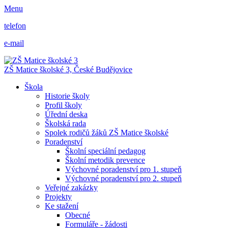
Menu
telefon
e-mail
ZŠ Matice školské 3,
České Budějovice
Škola
Historie školy
Profil školy
Úřední deska
Školská rada
Spolek rodičů žáků ZŠ Matice školské
Poradenství
Školní speciální pedagog
Školní metodik prevence
Výchovné poradenství pro 1. stupeň
Výchovné poradenství pro 2. stupeň
Veřejné zakázky
Projekty
Ke stažení
Obecné
Formuláře - žádosti