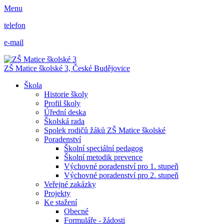
Menu
telefon
e-mail
ZŠ Matice školské 3,
České Budějovice
Škola
Historie školy
Profil školy
Úřední deska
Školská rada
Spolek rodičů žáků ZŠ Matice školské
Poradenství
Školní speciální pedagog
Školní metodik prevence
Výchovné poradenství pro 1. stupeň
Výchovné poradenství pro 2. stupeň
Veřejné zakázky
Projekty
Ke stažení
Obecné
Formuláře - žádosti