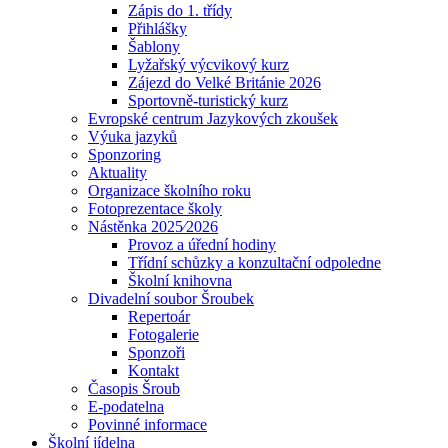
Zápis do 1. třídy
Přihlášky
Šablony
Lyžařský výcvikový kurz
Zájezd do Velké Británie 2026
Sportovně-turistický kurz
Evropské centrum Jazykových zkoušek
Výuka jazyků
Sponzoring
Aktuality
Organizace školního roku
Fotoprezentace školy
Nástěnka 2025⁄2026
Provoz a úřední hodiny
Třídní schůzky a konzultační odpoledne
Školní knihovna
Divadelní soubor Šroubek
Repertoár
Fotogalerie
Sponzoři
Kontakt
Časopis Šroub
E-podatelna
Povinné informace
Školní jídelna