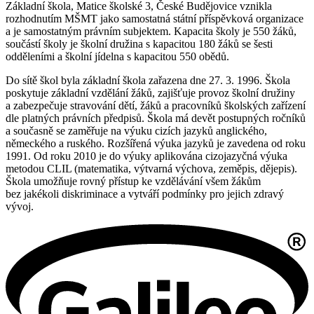
Základní škola, Matice školské 3, České Budějovice vznikla
rozhodnutím MŠMT jako samostatná státní příspěvková organizace
a je samostatným právním subjektem. Kapacita školy je 550 žáků,
součástí školy je školní družina s kapacitou 180 žáků se šesti
odděleními a školní jídelna s kapacitou 550 obědů.
Do sítě škol byla základní škola zařazena dne 27. 3. 1996. Škola
poskytuje základní vzdělání žáků, zajišťuje provoz školní družiny
a zabezpečuje stravování dětí, žáků a pracovníků školských zařízení
dle platných právních předpisů. Škola má devět postupných ročníků
a současně se zaměřuje na výuku cizích jazyků anglického,
německého a ruského. Rozšířená výuka jazyků je zavedena od roku
1991. Od roku 2010 je do výuky aplikována cizojazyčná výuka
metodou CLIL (matematika, výtvarná výchova, zeměpis, dějepis).
Škola umožňuje rovný přístup ke vzdělávání všem žákům
bez jakékoli diskriminace a vytváří podmínky pro jejich zdravý
vývoj.