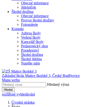
Obecné informace
Jídelníček
Školní družina
Obecné informace
Provoz školní družiny
Fotogalerie
Kontakt
Adresa školy
Vedení školy
Kancelář školy
Pedagogický sbor
Poradenství
Školní družina
Školní jídelna
Napište nám
Základní škola Matice školské 3,
České Budějovice
Mapa webu
Hledaný výraz
Hledat
rozšířené vyhledávání
Úvodní stránka
Škola