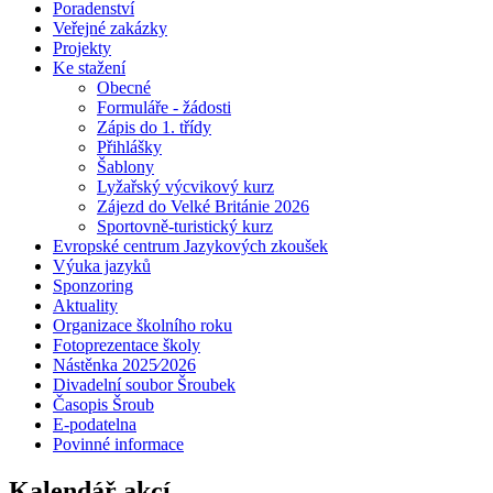
Poradenství
Veřejné zakázky
Projekty
Ke stažení
Obecné
Formuláře - žádosti
Zápis do 1. třídy
Přihlášky
Šablony
Lyžařský výcvikový kurz
Zájezd do Velké Británie 2026
Sportovně-turistický kurz
Evropské centrum Jazykových zkoušek
Výuka jazyků
Sponzoring
Aktuality
Organizace školního roku
Fotoprezentace školy
Nástěnka 2025⁄2026
Divadelní soubor Šroubek
Časopis Šroub
E-podatelna
Povinné informace
Kalendář akcí