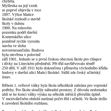
chyběla.
Myšlenka na její vznik
se poprvé objevila v roce
1897. Výbor Matice
školské rozhodl o stavbě
školy v dubnu
1900. Na rohovém
pozemku podél dnešní
Komenského ulice
poměrně rychle vyrostla
stavba ve slohu
novorenesančním. Budova
byla otevřena v polovině
září 1901. Jednalo se o první českou obecnou školu pro chlapce
i dívky na Lineckém předměstí. Pět tříd navštěvovalo téměř
250 dětí. V září 1911 bylo dokončena i přístavba východního křídla
budovy v dnešní ulici Matici školské. Sídlil zde český učitelský
ústav.
Během
1. světové války byla škola několikrát zabrána pro vojenské
potřeby. Pro školu sloužily náhradní prostory. Z důvodu nedostatku
uhlí se ke konci války výuka na několik měsíců přerušila úplně.
V meziválečném období narůstal počet tříd i učitelů. Ve škole došlo
k zavedení školního rozhlasu.