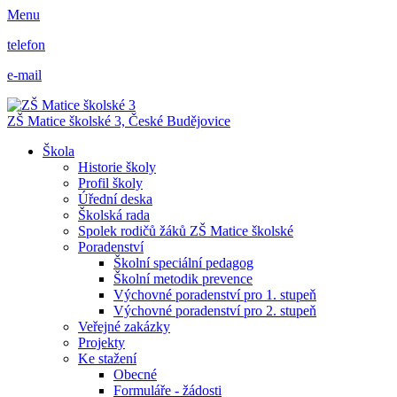
Menu
telefon
e-mail
ZŠ Matice školské 3,
České Budějovice
Škola
Historie školy
Profil školy
Úřední deska
Školská rada
Spolek rodičů žáků ZŠ Matice školské
Poradenství
Školní speciální pedagog
Školní metodik prevence
Výchovné poradenství pro 1. stupeň
Výchovné poradenství pro 2. stupeň
Veřejné zakázky
Projekty
Ke stažení
Obecné
Formuláře - žádosti