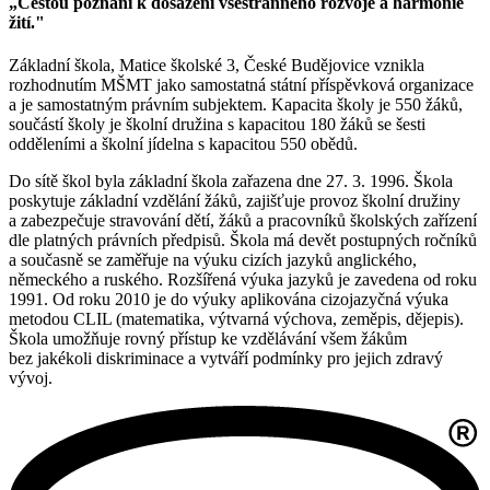
„Cestou poznání k dosažení všestranného rozvoje a harmonie
žití."
Základní škola, Matice školské 3, České Budějovice vznikla
rozhodnutím MŠMT jako samostatná státní příspěvková organizace
a je samostatným právním subjektem. Kapacita školy je 550 žáků,
součástí školy je školní družina s kapacitou 180 žáků se šesti
odděleními a školní jídelna s kapacitou 550 obědů.
Do sítě škol byla základní škola zařazena dne 27. 3. 1996. Škola
poskytuje základní vzdělání žáků, zajišťuje provoz školní družiny
a zabezpečuje stravování dětí, žáků a pracovníků školských zařízení
dle platných právních předpisů. Škola má devět postupných ročníků
a současně se zaměřuje na výuku cizích jazyků anglického,
německého a ruského. Rozšířená výuka jazyků je zavedena od roku
1991. Od roku 2010 je do výuky aplikována cizojazyčná výuka
metodou CLIL (matematika, výtvarná výchova, zeměpis, dějepis).
Škola umožňuje rovný přístup ke vzdělávání všem žákům
bez jakékoli diskriminace a vytváří podmínky pro jejich zdravý
vývoj.