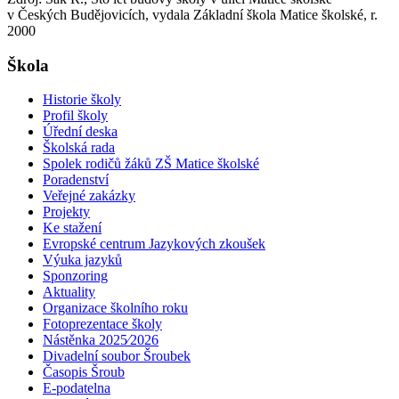
v Českých Budějovicích, vydala Základní škola Matice školské, r.
2000
Škola
Historie školy
Profil školy
Úřední deska
Školská rada
Spolek rodičů žáků ZŠ Matice školské
Poradenství
Veřejné zakázky
Projekty
Ke stažení
Evropské centrum Jazykových zkoušek
Výuka jazyků
Sponzoring
Aktuality
Organizace školního roku
Fotoprezentace školy
Nástěnka 2025⁄2026
Divadelní soubor Šroubek
Časopis Šroub
E-podatelna