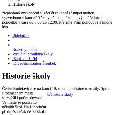
Historie školy
Nepředaná vysvědčení si žáci či zákonní zástupci mohou
vyzvednout v kanceláři školy během prázdninových úředních
pondělků v čase od 8.00 do 12.00. Přejeme Vám pohodové a klidné
léto.
Jídelníček
Rozvrhy hodin
Virtuální prohlídka školy
Zápis do 1.tříd
Divadelní soubor Šroubek
Historie školy
České Budějovice se na konci 19. století podstatně rozrostly. Spolu
s rozmachem
města
se zvýšil i počet obyvatel.
Ve městě se postavilo
několik škol. Na Lineckém
předměstí však česká škola