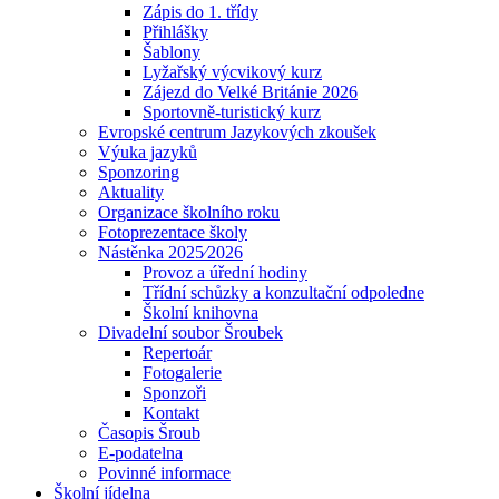
Zápis do 1. třídy
Přihlášky
Šablony
Lyžařský výcvikový kurz
Zájezd do Velké Británie 2026
Sportovně-turistický kurz
Evropské centrum Jazykových zkoušek
Výuka jazyků
Sponzoring
Aktuality
Organizace školního roku
Fotoprezentace školy
Nástěnka 2025⁄2026
Provoz a úřední hodiny
Třídní schůzky a konzultační odpoledne
Školní knihovna
Divadelní soubor Šroubek
Repertoár
Fotogalerie
Sponzoři
Kontakt
Časopis Šroub
E-podatelna
Povinné informace
Školní jídelna