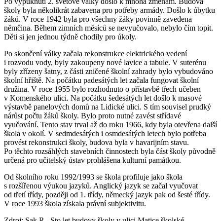
Po vypuknutí 2. světové války došlo k mnoha změnám. Budova
školy byla několikrát zabavena pro potřeby armády. Došlo k úbytku
žáků. V roce 1942 byla pro všechny žáky povinně zavedena
němčina. Během zimních měsíců se nevyučovalo, nebylo čím topit.
Děti si jen jednou týdně chodily pro úkoly.
Po skončení války začala rekonstrukce elektrického vedení
i rozvodu vody, byly zakoupeny nové lavice a tabule. V suterénu
byly zřízeny šatny, z části zničené školní zahrady bylo vybudováno
školní hřiště. Na počátku padesátých let začala fungovat školní
družina. V roce 1955 bylo rozhodnuto o přístavbě třech učeben
v Komenského ulici. Na počátku šedesátých let došlo k masové
výstavbě panelových domů na Lidické ulici. S tím souvisel prudký
nárůst počtu žáků školy. Bylo proto nutné zavést střídavé
vyučování. Tento stav trval až do roku 1966, kdy byla otevřena další
škola v okolí. V sedmdesátých i osmdesátých letech bylo potřeba
provést rekonstrukci školy, budova byla v havarijním stavu.
Po těchto rozsáhlých stavebních činnostech byla část školy původně
určená pro učitelský ústav prohlášena kulturní památkou.
Od školního roku 1992/1993 se škola profiluje jako škola
s rozšířenou výukou jazyků. Anglický jazyk se začal vyučovat
od třetí třídy, později od 1. třídy, německý jazyk pak od šesté třídy.
V roce 1993 škola získala právní subjektivitu.
Zdroj: Sak R., Sto let budovy školy v ulici Matice školské