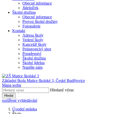
Obecné informace
Jídelníček
Školní družina
Obecné informace
Provoz školní družiny
Fotogalerie
Kontakt
Adresa školy
Vedení školy
Kancelář školy
Pedagogický sbor
Poradenství
Školní družina
Školní jídelna
Napište nám
Základní škola Matice školské 3,
České Budějovice
Mapa webu
Hledaný výraz
Hledat
rozšířené vyhledávání
Úvodní stránka
Škola