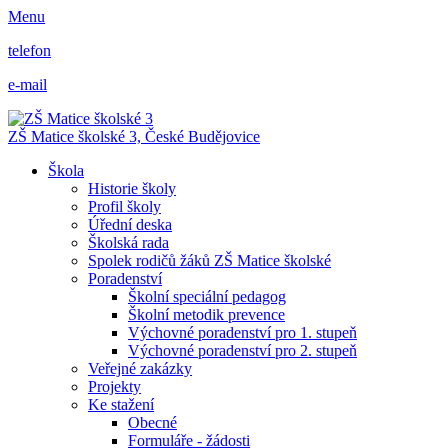
Menu
telefon
e-mail
ZŠ Matice školské 3,
České Budějovice
Škola
Historie školy
Profil školy
Úřední deska
Školská rada
Spolek rodičů žáků ZŠ Matice školské
Poradenství
Školní speciální pedagog
Školní metodik prevence
Výchovné poradenství pro 1. stupeň
Výchovné poradenství pro 2. stupeň
Veřejné zakázky
Projekty
Ke stažení
Obecné
Formuláře - žádosti