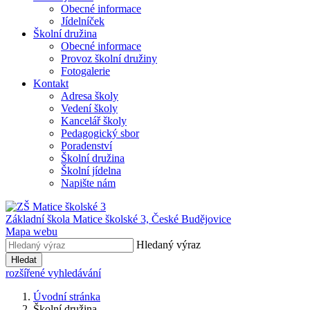
Obecné informace
Jídelníček
Školní družina
Obecné informace
Provoz školní družiny
Fotogalerie
Kontakt
Adresa školy
Vedení školy
Kancelář školy
Pedagogický sbor
Poradenství
Školní družina
Školní jídelna
Napište nám
Základní škola Matice školské 3,
České Budějovice
Mapa webu
Hledaný výraz
Hledat
rozšířené vyhledávání
Úvodní stránka
Školní družina