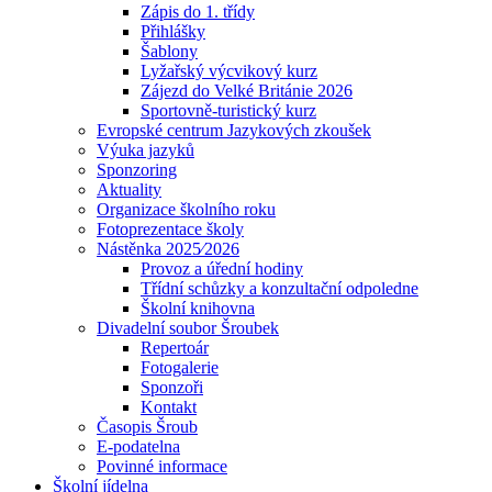
Zápis do 1. třídy
Přihlášky
Šablony
Lyžařský výcvikový kurz
Zájezd do Velké Británie 2026
Sportovně-turistický kurz
Evropské centrum Jazykových zkoušek
Výuka jazyků
Sponzoring
Aktuality
Organizace školního roku
Fotoprezentace školy
Nástěnka 2025⁄2026
Provoz a úřední hodiny
Třídní schůzky a konzultační odpoledne
Školní knihovna
Divadelní soubor Šroubek
Repertoár
Fotogalerie
Sponzoři
Kontakt
Časopis Šroub
E-podatelna
Povinné informace
Školní jídelna