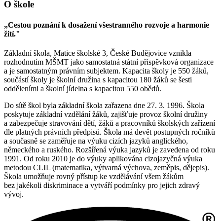
O škole
„Cestou poznání k dosažení všestranného rozvoje a harmonie
žití."
Základní škola, Matice školské 3, České Budějovice vznikla
rozhodnutím MŠMT jako samostatná státní příspěvková organizace
a je samostatným právním subjektem. Kapacita školy je 550 žáků,
součástí školy je školní družina s kapacitou 180 žáků se šesti
odděleními a školní jídelna s kapacitou 550 obědů.
Do sítě škol byla základní škola zařazena dne 27. 3. 1996. Škola
poskytuje základní vzdělání žáků, zajišťuje provoz školní družiny
a zabezpečuje stravování dětí, žáků a pracovníků školských zařízení
dle platných právních předpisů. Škola má devět postupných ročníků
a současně se zaměřuje na výuku cizích jazyků anglického,
německého a ruského. Rozšířená výuka jazyků je zavedena od roku
1991. Od roku 2010 je do výuky aplikována cizojazyčná výuka
metodou CLIL (matematika, výtvarná výchova, zeměpis, dějepis).
Škola umožňuje rovný přístup ke vzdělávání všem žákům
bez jakékoli diskriminace a vytváří podmínky pro jejich zdravý
vývoj.