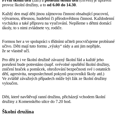
První školní den
(září) a
poslední školní den
(červen) je upraven
provoz školní družiny, a to
od 6.00 do 14.30
.
Každý den mají děti jinou zájmovou činnost obsahující pracovní,
výtvarnou, tělesnou, hudební či přírodovědnou činnost. Každodenní
vycházku a také přípravu na vyučování. Nepíšeme s dětmi domácí
úkoly, to s nimi zvládnete vy, rodiče.
Formou her a ve spolupráci s třídními učiteli procvičujeme probírané
učivo. Děti mají tuto formu „výuky“ rády a ani jim nepřijde,
že se vlastně učí.
Pro děti je i ve školní družině závazný školní řád a každé jeho
porušení bude potrestáno (např. svévolné opuštění školní družiny,
zničení hraček a pomůcek, ohrožování bezpečnosti své i ostatních
dětí, agresivita, neuposlechnutí pokynů pracovníků školy atd.)
Ve zvláště závažných případech může být žák ze školní družiny
vyloučen.
Děti, které navštěvují ranní družinu, přicházejí vchodem školní
družiny z Komenského ulice do 7.20 hod.
Školní družina