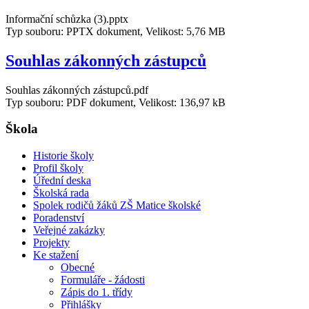
Informační schůzka (3).pptx
Typ souboru: PPTX dokument, Velikost: 5,76 MB
Souhlas zákonných zástupců
Souhlas zákonných zástupců.pdf
Typ souboru: PDF dokument, Velikost: 136,97 kB
Škola
Historie školy
Profil školy
Úřední deska
Školská rada
Spolek rodičů žáků ZŠ Matice školské
Poradenství
Veřejné zakázky
Projekty
Ke stažení
Obecné
Formuláře - žádosti
Zápis do 1. třídy
Přihlášky