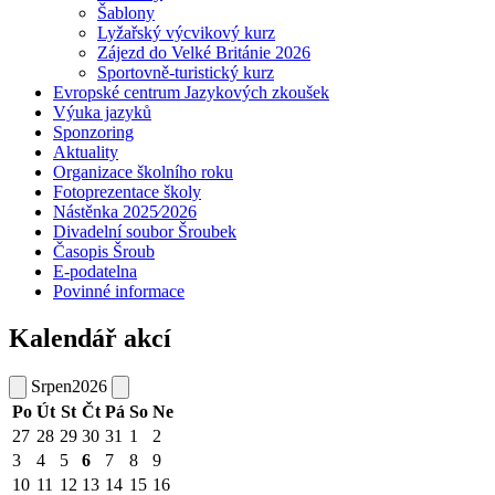
Šablony
Lyžařský výcvikový kurz
Zájezd do Velké Británie 2026
Sportovně-turistický kurz
Evropské centrum Jazykových zkoušek
Výuka jazyků
Sponzoring
Aktuality
Organizace školního roku
Fotoprezentace školy
Nástěnka 2025⁄2026
Divadelní soubor Šroubek
Časopis Šroub
E-podatelna
Povinné informace
Kalendář akcí
Srpen
2026
Po
Út
St
Čt
Pá
So
Ne
27
28
29
30
31
1
2
3
4
5
6
7
8
9
10
11
12
13
14
15
16