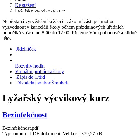
Ke stažení
Lyžařský výcvikový kurz
Nepředaná vysvědčení si žáci či zákonní zástupci mohou
vyzvednout v kanceláři školy během prázdninových úředních
pondělků v čase od 8.00 do 12.00. Přejeme Vám pohodové a klidné
léto.
Jídelníček
Rozvrhy hodin
Virtuální prohlídka školy
Zápis do 1.tříd
Divadelní soubor Šroubek
Lyžařský výcvikový kurz
Bezinfekčnost
Bezinfekčnost.pdf
Typ souboru: PDF dokument, Velikost: 379,27 kB