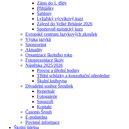
Zápis do 1. třídy
Přihlášky
Šablony
Lyžařský výcvikový kurz
Zájezd do Velké Británie 2026
Sportovně-turistický kurz
Evropské centrum Jazykových zkoušek
Výuka jazyků
Sponzoring
Aktuality
Organizace školního roku
Fotoprezentace školy
Nástěnka 2025⁄2026
Provoz a úřední hodiny
Třídní schůzky a konzultační odpoledne
Školní knihovna
Divadelní soubor Šroubek
Repertoár
Fotogalerie
Sponzoři
Kontakt
Časopis Šroub
E-podatelna
Povinné informace
Školní jídelna