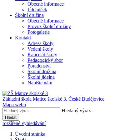
Obecné informace
Jídelníček
Školní družina
Obecné informace
Provoz školní družiny
Fotogalerie
Kontakt
Adresa školy
Vedení školy
Kancelář školy
Pedagogický sbor
Poradenství
Školní družina
Školní jídelna
Napište nám
Základní škola Matice školské 3,
České Budějovice
Mapa webu
Hledaný výraz
Hledat
rozšířené vyhledávání
Úvodní stránka
Škola