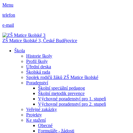
Menu
telefon
e-mail
ZŠ Matice školské 3,
České Budějovice
Škola
Historie školy
Profil školy
Úřední deska
Školská rada
Spolek rodičů žáků ZŠ Matice školské
Poradenství
Školní speciální pedagog
Školní metodik prevence
Výchovné poradenství pro 1. stupeň
Výchovné poradenství pro 2. stupeň
Veřejné zakázky
Projekty
Ke stažení
Obecné
Formuláře - žádosti