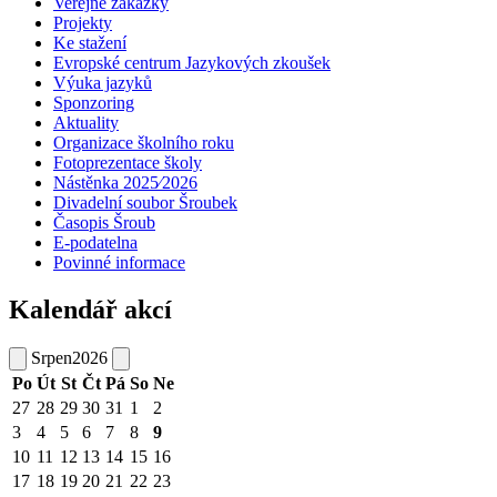
Veřejné zakázky
Projekty
Ke stažení
Evropské centrum Jazykových zkoušek
Výuka jazyků
Sponzoring
Aktuality
Organizace školního roku
Fotoprezentace školy
Nástěnka 2025⁄2026
Divadelní soubor Šroubek
Časopis Šroub
E-podatelna
Povinné informace
Kalendář akcí
Srpen
2026
Po
Út
St
Čt
Pá
So
Ne
27
28
29
30
31
1
2
3
4
5
6
7
8
9
10
11
12
13
14
15
16
17
18
19
20
21
22
23