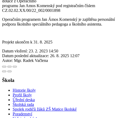
dotace z Operačního
programu Jan Amos Komenský pod registračním číslem
CZ.02.02.XX/00/22_002/0001898
Operačním programem Jan Ámos Komenský je zajištěna personální
podpora školního speciálního pedagoga a školního asistenta.
Projekt ukončen k 31. 8. 2025
Datum vložení:
23. 2. 2023 14:50
Datum poslední aktualizace:
26. 8. 2025 12:07
Autor:
Mgr. Radek Vačlena
Škola
Historie školy
Profil školy
Úřední deska
Školská rada
Spolek rodičů žáků ZŠ Matice školské
Poradenství