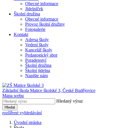
Obecné informace
Jídelníček
Školní družina
Obecné informace
Provoz školní družiny
Fotogalerie
Kontakt
Adresa školy
Vedení školy
Kancelář školy
Pedagogický sbor
Poradenství
Školní družina
Školní jídelna
Napište nám
Základní škola Matice školské 3,
České Budějovice
Mapa webu
Hledaný výraz
Hledat
rozšířené vyhledávání
Úvodní stránka
Škola