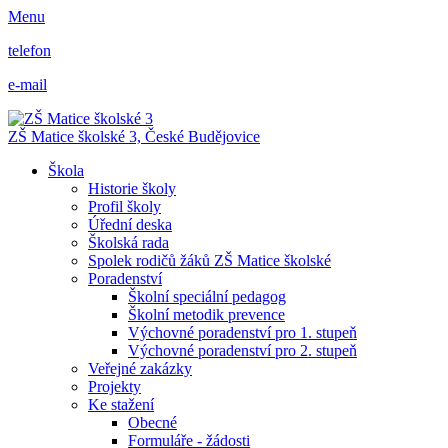
Menu
telefon
e-mail
ZŠ Matice školské 3,
České Budějovice
Škola
Historie školy
Profil školy
Úřední deska
Školská rada
Spolek rodičů žáků ZŠ Matice školské
Poradenství
Školní speciální pedagog
Školní metodik prevence
Výchovné poradenství pro 1. stupeň
Výchovné poradenství pro 2. stupeň
Veřejné zakázky
Projekty
Ke stažení
Obecné
Formuláře - žádosti