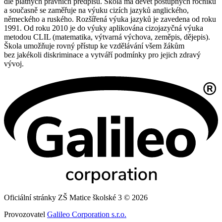
dle platných právních předpisů. Škola má devět postupných ročníků
a současně se zaměřuje na výuku cizích jazyků anglického,
německého a ruského. Rozšířená výuka jazyků je zavedena od roku
1991. Od roku 2010 je do výuky aplikována cizojazyčná výuka
metodou CLIL (matematika, výtvarná výchova, zeměpis, dějepis).
Škola umožňuje rovný přístup ke vzdělávání všem žákům
bez jakékoli diskriminace a vytváří podmínky pro jejich zdravý
vývoj.
Oficiální stránky ZŠ Matice školské 3 © 2026
Provozovatel
Galileo Corporation s.r.o.