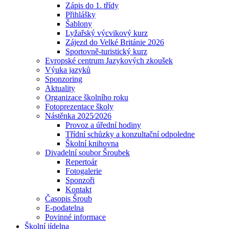
Zápis do 1. třídy
Přihlášky
Šablony
Lyžařský výcvikový kurz
Zájezd do Velké Británie 2026
Sportovně-turistický kurz
Evropské centrum Jazykových zkoušek
Výuka jazyků
Sponzoring
Aktuality
Organizace školního roku
Fotoprezentace školy
Nástěnka 2025⁄2026
Provoz a úřední hodiny
Třídní schůzky a konzultační odpoledne
Školní knihovna
Divadelní soubor Šroubek
Repertoár
Fotogalerie
Sponzoři
Kontakt
Časopis Šroub
E-podatelna
Povinné informace
Školní jídelna