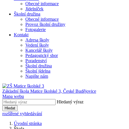
Obecné informace
Jídelníček
Školní družina
Obecné informace
Provoz školní družiny
Fotogalerie
Kontakt
Adresa školy
Vedení školy
Kancelář školy
Pedagogický sbor
Poradenství
Školní družina
Školní jídelna
Napište nám
Základní škola Matice školské 3,
České Budějovice
Mapa webu
Hledaný výraz
Hledat
rozšířené vyhledávání
Úvodní stránka
Škola