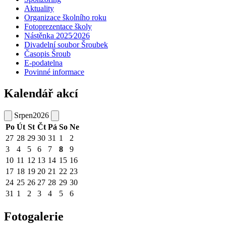
Aktuality
Organizace školního roku
Fotoprezentace školy
Nástěnka 2025⁄2026
Divadelní soubor Šroubek
Časopis Šroub
E-podatelna
Povinné informace
Kalendář akcí
Srpen
2026
Po
Út
St
Čt
Pá
So
Ne
27
28
29
30
31
1
2
3
4
5
6
7
8
9
10
11
12
13
14
15
16
17
18
19
20
21
22
23
24
25
26
27
28
29
30
31
1
2
3
4
5
6
Fotogalerie