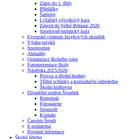
Zápis do 1. třídy
Přihlášky
Šablony
Lyžařský výcvikový kurz
Zájezd do Velké Británie 2026
Sportovně-turistický kurz
Evropské centrum Jazykových zkoušek
Výuka jazyků
Sponzoring
Aktuality
Organizace školního roku
Fotoprezentace školy
Nástěnka 2025⁄2026
Provoz a úřední hodiny
Třídní schůzky a konzultační odpoledne
Školní knihovna
Divadelní soubor Šroubek
Repertoár
Fotogalerie
Sponzoři
Kontakt
Časopis Šroub
E-podatelna
Povinné informace
Školní jídelna