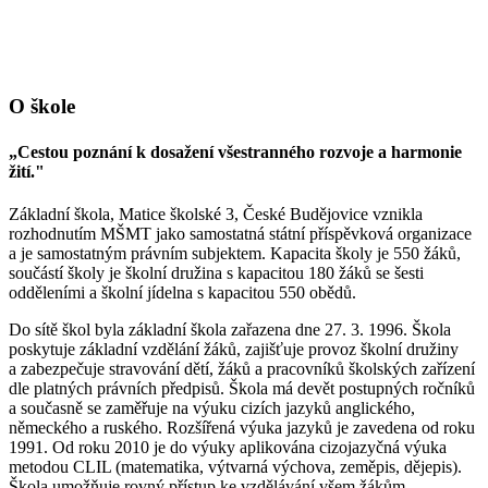
O škole
„Cestou poznání k dosažení všestranného rozvoje a harmonie
žití."
Základní škola, Matice školské 3, České Budějovice vznikla
rozhodnutím MŠMT jako samostatná státní příspěvková organizace
a je samostatným právním subjektem. Kapacita školy je 550 žáků,
součástí školy je školní družina s kapacitou 180 žáků se šesti
odděleními a školní jídelna s kapacitou 550 obědů.
Do sítě škol byla základní škola zařazena dne 27. 3. 1996. Škola
poskytuje základní vzdělání žáků, zajišťuje provoz školní družiny
a zabezpečuje stravování dětí, žáků a pracovníků školských zařízení
dle platných právních předpisů. Škola má devět postupných ročníků
a současně se zaměřuje na výuku cizích jazyků anglického,
německého a ruského. Rozšířená výuka jazyků je zavedena od roku
1991. Od roku 2010 je do výuky aplikována cizojazyčná výuka
metodou CLIL (matematika, výtvarná výchova, zeměpis, dějepis).
Škola umožňuje rovný přístup ke vzdělávání všem žákům