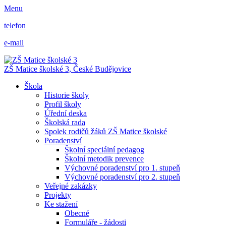
Menu
telefon
e-mail
ZŠ Matice školské 3,
České Budějovice
Škola
Historie školy
Profil školy
Úřední deska
Školská rada
Spolek rodičů žáků ZŠ Matice školské
Poradenství
Školní speciální pedagog
Školní metodik prevence
Výchovné poradenství pro 1. stupeň
Výchovné poradenství pro 2. stupeň
Veřejné zakázky
Projekty
Ke stažení
Obecné
Formuláře - žádosti