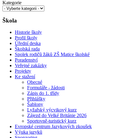
Kategorie
Škola
Historie školy
Profil školy
Úřední deska
Školská rada
Spolek rodičů žáků ZŠ Matice školské
Poradenství
Veřejné zakázky
Projekty
Ke stažení
Obecné
Formuláře - žádosti
Zápis do 1. třídy
Přihlášky
Šablony
Lyžařský výcvikový kurz
Zájezd do Velké Británie 2026
Sportovně-turistický kurz
Evropské centrum Jazykových zkoušek
Výuka jazyků
Sponzoring