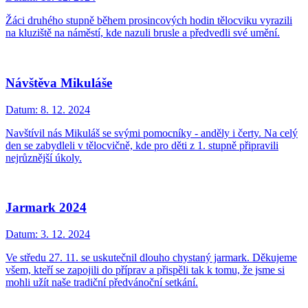
Žáci druhého stupně během prosincových hodin tělocviku vyrazili
na kluziště na náměstí, kde nazuli brusle a předvedli své umění.
Návštěva Mikuláše
Datum:
8. 12. 2024
Navštívil nás Mikuláš se svými pomocníky - anděly i čerty. Na celý
den se zabydleli v tělocvičně, kde pro děti z 1. stupně připravili
nejrůznější úkoly.
Jarmark 2024
Datum:
3. 12. 2024
Ve středu 27. 11. se uskutečnil dlouho chystaný jarmark. Děkujeme
všem, kteří se zapojili do příprav a přispěli tak k tomu, že jsme si
mohli užít naše tradiční předvánoční setkání.