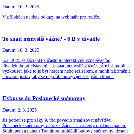
Datum:
10. 3. 2025
V přílohách najdete odkazy na webináře pro rodiče.
To snad nemyslíš vážně? - 6.B v divadle
Datum:
10. 3. 2025
6.3. 2025 se žáci 6.B zúčastnili interaktivně vzdělávacího
divadelního představení „To snad nemyslíš vážně?“ Žáci si mohli
vyzkoušet, jaké to je být hercem nebo režisérem, a mohli tak změnit
chování postav, aby se děj příběhu vyvíjel k lepšímu konci.
Exkurze do Poslanecké sněmovny
Datum:
2. 3. 2025
Již potřetí se pro žáky 9. tříd povedlo zrealizovat návštěvu
Poslanecké sněmovny v Praze. Žáci si s asistenty poslance panem
Soukupem a panem Trantinou prohlédli budovy sněmovny, dostali