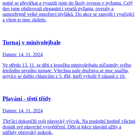
nutné se převlékat a vyrazili jsme do školy rovnou v pyžamu. Celý
den jsme obdivovali elegantní i veselá pyžama, overaly a
samozřejmě velké množství plyšáků. Do akce se zapojili i vyučující
a všem to moc slušelo.
Turnaj v minivolejbale
Datum:
14. 11. 2024
Ve středu 13. 11. se děti z kroužku minivolejbalu zúčastnily svého
letošního prvního turnaje. Všechna naše družstva se moc snažila,
nejvíce se dařilo chlapcům z 5. tříd, kteří vyhráli 9 zápasů z 10.
Plavání - třetí třídy
Datum:
14. 11. 2024
Třeťáci dokončili svůj plavecký výcvik. Na poslední hodině všichni
dostali své plavecké vysvědčení. Děti si lekce plavání užily a
udělaly obrovský pokrok.