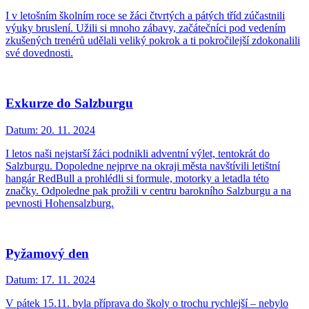
I v letošním školním roce se žáci čtvrtých a pátých tříd zúčastnili
výuky bruslení. Užili si mnoho zábavy, začátečníci pod vedením
zkušených trenérů udělali veliký pokrok a ti pokročilejší zdokonalili
své dovednosti.
Exkurze do Salzburgu
Datum:
20. 11. 2024
I letos naši nejstarší žáci podnikli adventní výlet, tentokrát do
Salzburgu. Dopoledne nejprve na okraji města navštívili letištní
hangár RedBull a prohlédli si formule, motorky a letadla této
značky. Odpoledne pak prožili v centru barokního Salzburgu a na
pevnosti Hohensalzburg.
Pyžamový den
Datum:
17. 11. 2024
V pátek 15.11. byla příprava do školy o trochu rychlejší – nebylo