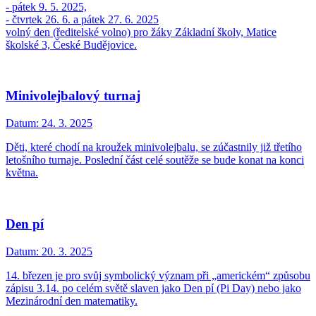
- pátek 9. 5. 2025,
- čtvrtek 26. 6. a pátek 27. 6. 2025
volný den (ředitelské volno) pro žáky Základní školy, Matice
školské 3, České Budějovice.
Minivolejbalový turnaj
Datum:
24. 3. 2025
Děti, které chodí na kroužek minivolejbalu, se zúčastnily již třetího
letošního turnaje. Poslední část celé soutěže se bude konat na konci
května.
Den pí
Datum:
20. 3. 2025
14. březen je pro svůj symbolický význam při „americkém“ způsobu
zápisu 3.14. po celém světě slaven jako Den pí (Pi Day) nebo jako
Mezinárodní den matematiky.