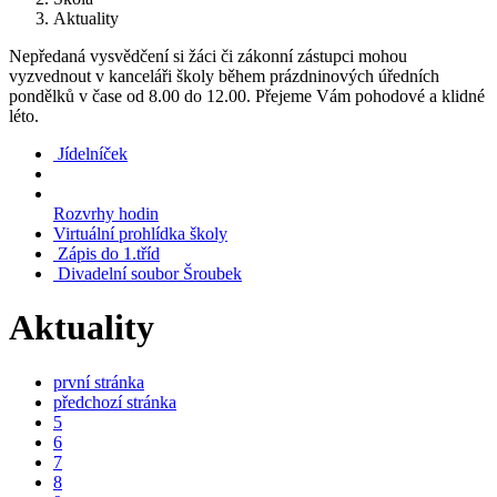
Aktuality
Nepředaná vysvědčení si žáci či zákonní zástupci mohou
vyzvednout v kanceláři školy během prázdninových úředních
pondělků v čase od 8.00 do 12.00. Přejeme Vám pohodové a klidné
léto.
Jídelníček
Rozvrhy hodin
Virtuální prohlídka školy
Zápis do 1.tříd
Divadelní soubor Šroubek
Aktuality
první stránka
předchozí stránka
5
6
7
8