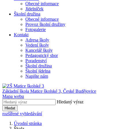
Obecné informace
Jídelníček
Školní družina
Obecné informace
Provoz školní družiny
Fotogalerie
Kontakt
Adresa školy
Vedení školy
Kancelář školy
Pedagogický sbor
Poradenství
Školní družina
Školní jídelna
Napište nám
Základní škola Matice školské 3,
České Budějovice
Mapa webu
Hledaný výraz
Hledat
rozšířené vyhledávání
Úvodní stránka
Škola