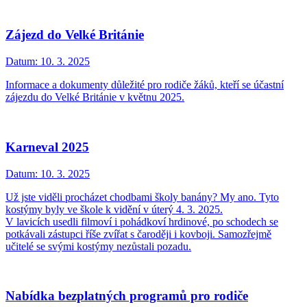
Zájezd do Velké Británie
Datum:
10. 3. 2025
Informace a dokumenty důležité pro rodiče žáků, kteří se účastní
zájezdu do Velké Británie v květnu 2025.
Karneval 2025
Datum:
10. 3. 2025
Už jste viděli procházet chodbami školy banány? My ano. Tyto
kostýmy byly ve škole k vidění v úterý 4. 3. 2025.
V lavicích usedli filmoví i pohádkoví hrdinové, po schodech se
potkávali zástupci říše zvířat s čaroději i kovboji. Samozřejmě
učitelé se svými kostýmy nezůstali pozadu.
Nabídka bezplatných programů pro rodiče