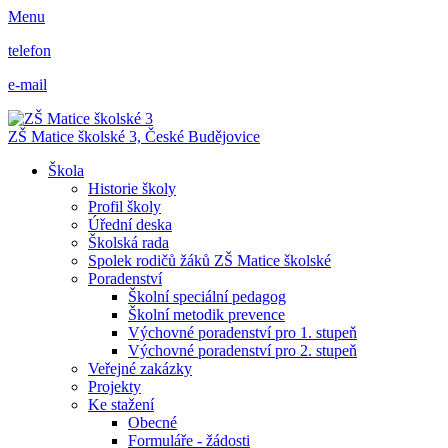
Menu
telefon
e-mail
ZŠ Matice školské 3,
České Budějovice
Škola
Historie školy
Profil školy
Úřední deska
Školská rada
Spolek rodičů žáků ZŠ Matice školské
Poradenství
Školní speciální pedagog
Školní metodik prevence
Výchovné poradenství pro 1. stupeň
Výchovné poradenství pro 2. stupeň
Veřejné zakázky
Projekty
Ke stažení
Obecné
Formuláře - žádosti