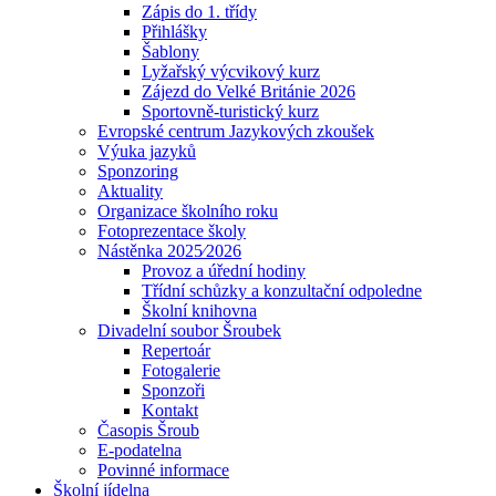
Zápis do 1. třídy
Přihlášky
Šablony
Lyžařský výcvikový kurz
Zájezd do Velké Británie 2026
Sportovně-turistický kurz
Evropské centrum Jazykových zkoušek
Výuka jazyků
Sponzoring
Aktuality
Organizace školního roku
Fotoprezentace školy
Nástěnka 2025⁄2026
Provoz a úřední hodiny
Třídní schůzky a konzultační odpoledne
Školní knihovna
Divadelní soubor Šroubek
Repertoár
Fotogalerie
Sponzoři
Kontakt
Časopis Šroub
E-podatelna
Povinné informace
Školní jídelna