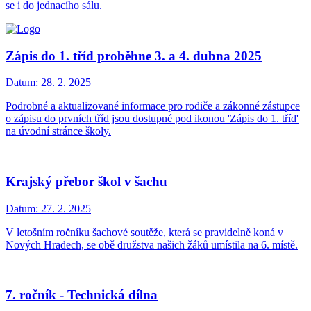
se i do jednacího sálu.
Zápis do 1. tříd proběhne 3. a 4. dubna 2025
Datum:
28. 2. 2025
Podrobné a aktualizované informace pro rodiče a zákonné zástupce
o zápisu do prvních tříd jsou dostupné pod ikonou 'Zápis do 1. tříd'
na úvodní stránce školy.
Krajský přebor škol v šachu
Datum:
27. 2. 2025
V letošním ročníku šachové soutěže, která se pravidelně koná v
Nových Hradech, se obě družstva našich žáků umístila na 6. místě.
7. ročník - Technická dílna