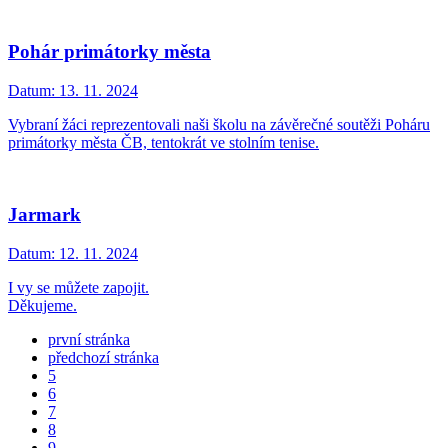
Pohár primátorky města
Datum:
13. 11. 2024
Vybraní žáci reprezentovali naši školu na závěrečné soutěži Poháru
primátorky města ČB, tentokrát ve stolním tenise.
Jarmark
Datum:
12. 11. 2024
I vy se můžete zapojit.
Děkujeme.
první stránka
předchozí stránka
5
6
7
8
9