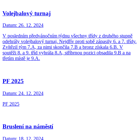
Volejbalový turnaj
Datum:
26. 12. 2024
V posledním předvánočním týdnu všechny třídy z druhého stupně
odehrály volejbalový turnaj. Nejdřív proti sobě zápasily 6. a 7. třídy.
Zvítězil tým 7.A, za nimi skončila 7.B a bronz získala 6.B. V
soutěži 8. a 9. tříd vyhrála 8.A, stříbrnou pozici obsadila 9.B a na
třetím místě je 9.A.
PF 2025
Datum:
24. 12. 2024
PF 2025
Bruslení na náměstí
Datum:
18. 12. 2024