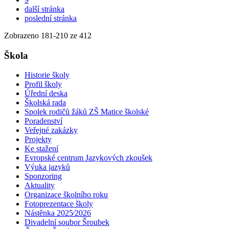
další stránka
poslední stránka
Zobrazeno
181
-
210
ze 412
Škola
Historie školy
Profil školy
Úřední deska
Školská rada
Spolek rodičů žáků ZŠ Matice školské
Poradenství
Veřejné zakázky
Projekty
Ke stažení
Evropské centrum Jazykových zkoušek
Výuka jazyků
Sponzoring
Aktuality
Organizace školního roku
Fotoprezentace školy
Nástěnka 2025⁄2026
Divadelní soubor Šroubek