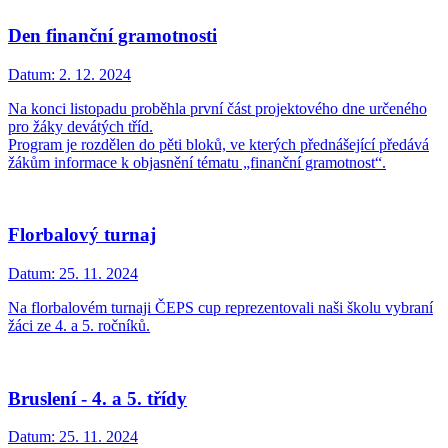
Den finanční gramotnosti
Datum:
2. 12. 2024
Na konci listopadu proběhla první část projektového dne určeného
pro žáky devátých tříd.
Program je rozdělen do pěti bloků, ve kterých přednášející předává
žákům informace k objasnění tématu „finanční gramotnost“.
Florbalový turnaj
Datum:
25. 11. 2024
Na florbalovém turnaji ČEPS cup reprezentovali naši školu vybraní
žáci ze 4. a 5. ročníků.
Bruslení - 4. a 5. třídy
Datum:
25. 11. 2024