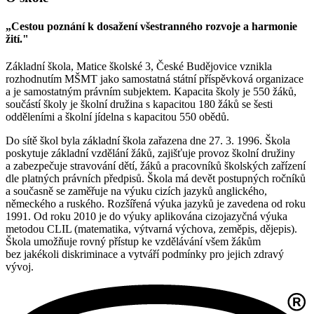
„Cestou poznání k dosažení všestranného rozvoje a harmonie
žití."
Základní škola, Matice školské 3, České Budějovice vznikla
rozhodnutím MŠMT jako samostatná státní příspěvková organizace
a je samostatným právním subjektem. Kapacita školy je 550 žáků,
součástí školy je školní družina s kapacitou 180 žáků se šesti
odděleními a školní jídelna s kapacitou 550 obědů.
Do sítě škol byla základní škola zařazena dne 27. 3. 1996. Škola
poskytuje základní vzdělání žáků, zajišťuje provoz školní družiny
a zabezpečuje stravování dětí, žáků a pracovníků školských zařízení
dle platných právních předpisů. Škola má devět postupných ročníků
a současně se zaměřuje na výuku cizích jazyků anglického,
německého a ruského. Rozšířená výuka jazyků je zavedena od roku
1991. Od roku 2010 je do výuky aplikována cizojazyčná výuka
metodou CLIL (matematika, výtvarná výchova, zeměpis, dějepis).
Škola umožňuje rovný přístup ke vzdělávání všem žákům
bez jakékoli diskriminace a vytváří podmínky pro jejich zdravý
vývoj.