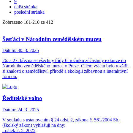
9
další stránka
poslední stránka
Zobrazeno
181
-
210
ze 412
Šesťáci v Národním zemědělském muzeu
Datum:
30. 3. 2025
26. a 27. března se všechny třídy 6. ročníku zúčastnily exkurze do
Národního zemědělského muzea v Praze. Cílem výletu bylo rozšířit
si znalosti o zemědělství, přírodě a ekologii zábavnou a interaktivní
formou.
Ředitelské volno
Datum:
24. 3. 2025
V souladu s ustanovením § 24 odst. 2, zákona č. 561/2004 Sb.
(školský zákon) vyhlašuji na dny:
- pátek 2. 5. 2025,