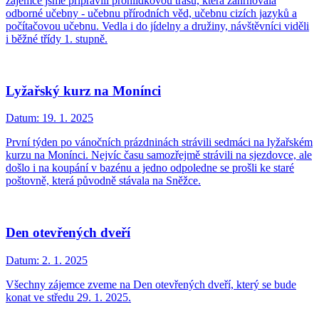
zájemce jsme připravili prohlídkovou trasu, která zahrnovala
odborné učebny - učebnu přírodních věd, učebnu cizích jazyků a
počítačovou učebnu. Vedla i do jídelny a družiny, návštěvníci viděli
i běžné třídy 1. stupně.
Lyžařský kurz na Monínci
Datum:
19. 1. 2025
První týden po vánočních prázdninách strávili sedmáci na lyžařském
kurzu na Monínci. Nejvíc času samozřejmě strávili na sjezdovce, ale
došlo i na koupání v bazénu a jedno odpoledne se prošli ke staré
poštovně, která původně stávala na Sněžce.
Den otevřených dveří
Datum:
2. 1. 2025
Všechny zájemce zveme na Den otevřených dveří, který se bude
konat ve středu 29. 1. 2025.