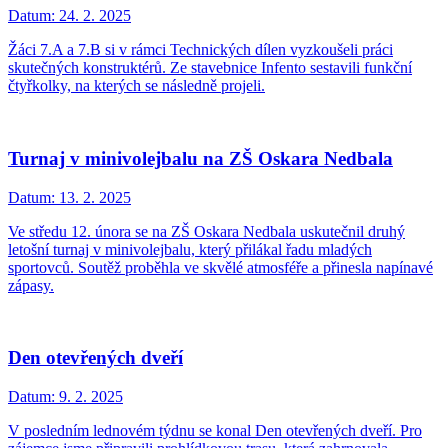
Datum:
24. 2. 2025
Žáci 7.A a 7.B si v rámci Technických dílen vyzkoušeli práci
skutečných konstruktérů. Ze stavebnice Infento sestavili funkční
čtyřkolky, na kterých se následně projeli.
Turnaj v minivolejbalu na ZŠ Oskara Nedbala
Datum:
13. 2. 2025
Ve středu 12. února se na ZŠ Oskara Nedbala uskutečnil druhý
letošní turnaj v minivolejbalu, který přilákal řadu mladých
sportovců. Soutěž proběhla ve skvělé atmosféře a přinesla napínavé
zápasy.
Den otevřených dveří
Datum:
9. 2. 2025
V posledním lednovém týdnu se konal Den otevřených dveří. Pro