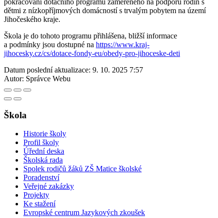
pokračování dotačního programu zaměřeného na podporu rodin s
dětmi z nízkopříjmových domácností s trvalým pobytem na území
Jihočeského kraje.
Škola je do tohoto programu přihlášena, bližší informace
a podmínky jsou dostupné na
https://www.kraj-
jihocesky.cz/cs/dotace-fondy-eu/obedy-pro-jihoceske-deti
Datum poslední aktualizace:
9. 10. 2025 7:57
Autor:
Správce Webu
Škola
Historie školy
Profil školy
Úřední deska
Školská rada
Spolek rodičů žáků ZŠ Matice školské
Poradenství
Veřejné zakázky
Projekty
Ke stažení
Evropské centrum Jazykových zkoušek