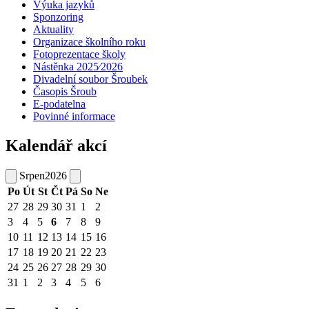
Výuka jazyků
Sponzoring
Aktuality
Organizace školního roku
Fotoprezentace školy
Nástěnka 2025⁄2026
Divadelní soubor Šroubek
Časopis Šroub
E-podatelna
Povinné informace
Kalendář akcí
Srpen
2026
Po
Út
St
Čt
Pá
So
Ne
27
28
29
30
31
1
2
3
4
5
6
7
8
9
10
11
12
13
14
15
16
17
18
19
20
21
22
23
24
25
26
27
28
29
30
31
1
2
3
4
5
6