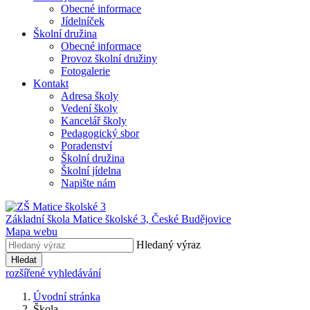
Obecné informace
Jídelníček
Školní družina
Obecné informace
Provoz školní družiny
Fotogalerie
Kontakt
Adresa školy
Vedení školy
Kancelář školy
Pedagogický sbor
Poradenství
Školní družina
Školní jídelna
Napište nám
Základní škola Matice školské 3,
České Budějovice
Mapa webu
Hledaný výraz
Hledat
rozšířené vyhledávání
Úvodní stránka
Škola