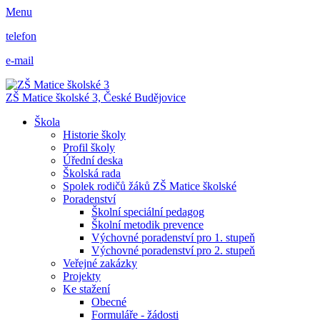
Menu
telefon
e-mail
ZŠ Matice školské 3,
České Budějovice
Škola
Historie školy
Profil školy
Úřední deska
Školská rada
Spolek rodičů žáků ZŠ Matice školské
Poradenství
Školní speciální pedagog
Školní metodik prevence
Výchovné poradenství pro 1. stupeň
Výchovné poradenství pro 2. stupeň
Veřejné zakázky
Projekty
Ke stažení
Obecné
Formuláře - žádosti