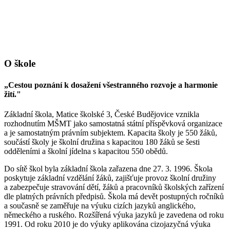
O škole
„Cestou poznání k dosažení všestranného rozvoje a harmonie
žití."
Základní škola, Matice školské 3, České Budějovice vznikla
rozhodnutím MŠMT jako samostatná státní příspěvková organizace
a je samostatným právním subjektem. Kapacita školy je 550 žáků,
součástí školy je školní družina s kapacitou 180 žáků se šesti
odděleními a školní jídelna s kapacitou 550 obědů.
Do sítě škol byla základní škola zařazena dne 27. 3. 1996. Škola
poskytuje základní vzdělání žáků, zajišťuje provoz školní družiny
a zabezpečuje stravování dětí, žáků a pracovníků školských zařízení
dle platných právních předpisů. Škola má devět postupných ročníků
a současně se zaměřuje na výuku cizích jazyků anglického,
německého a ruského. Rozšířená výuka jazyků je zavedena od roku
1991. Od roku 2010 je do výuky aplikována cizojazyčná výuka