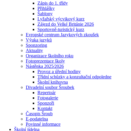
Zápis do 1. třídy
Přihlášky
Šablony
Lyžařský výcvikový kurz
Zájezd do Velké Británie 2026
Sportovně-turistický kurz
Evropské centrum Jazykových zkoušek
Výuka jazyků
Sponzoring
Aktuality
Organizace školního roku
Fotoprezentace školy
Nástěnka 2025⁄2026
Provoz a úřední hodiny
Třídní schůzky a konzultační odpoledne
Školní knihovna
Divadelní soubor Šroubek
Repertoár
Fotogalerie
Sponzoři
Kontakt
Časopis Šroub
E-podatelna
Povinné informace
Školní jídelna