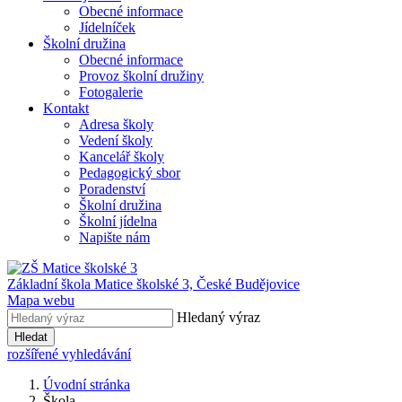
Obecné informace
Jídelníček
Školní družina
Obecné informace
Provoz školní družiny
Fotogalerie
Kontakt
Adresa školy
Vedení školy
Kancelář školy
Pedagogický sbor
Poradenství
Školní družina
Školní jídelna
Napište nám
Základní škola Matice školské 3,
České Budějovice
Mapa webu
Hledaný výraz
Hledat
rozšířené vyhledávání
Úvodní stránka
Škola