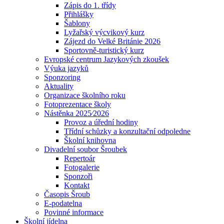
Zápis do 1. třídy
Přihlášky
Šablony
Lyžařský výcvikový kurz
Zájezd do Velké Británie 2026
Sportovně-turistický kurz
Evropské centrum Jazykových zkoušek
Výuka jazyků
Sponzoring
Aktuality
Organizace školního roku
Fotoprezentace školy
Nástěnka 2025⁄2026
Provoz a úřední hodiny
Třídní schůzky a konzultační odpoledne
Školní knihovna
Divadelní soubor Šroubek
Repertoár
Fotogalerie
Sponzoři
Kontakt
Časopis Šroub
E-podatelna
Povinné informace
Školní jídelna