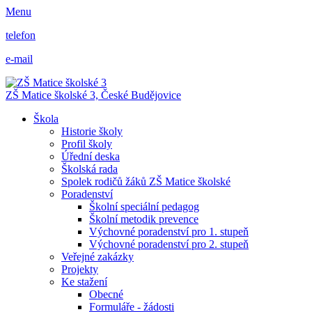
Menu
telefon
e-mail
ZŠ Matice školské 3,
České Budějovice
Škola
Historie školy
Profil školy
Úřední deska
Školská rada
Spolek rodičů žáků ZŠ Matice školské
Poradenství
Školní speciální pedagog
Školní metodik prevence
Výchovné poradenství pro 1. stupeň
Výchovné poradenství pro 2. stupeň
Veřejné zakázky
Projekty
Ke stažení
Obecné
Formuláře - žádosti