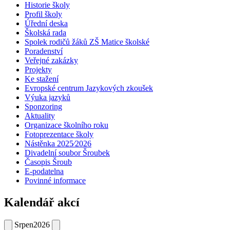
Historie školy
Profil školy
Úřední deska
Školská rada
Spolek rodičů žáků ZŠ Matice školské
Poradenství
Veřejné zakázky
Projekty
Ke stažení
Evropské centrum Jazykových zkoušek
Výuka jazyků
Sponzoring
Aktuality
Organizace školního roku
Fotoprezentace školy
Nástěnka 2025⁄2026
Divadelní soubor Šroubek
Časopis Šroub
E-podatelna
Povinné informace
Kalendář akcí
Srpen
2026