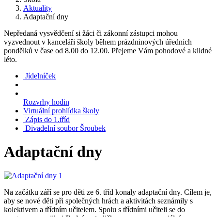
Aktuality
Adaptační dny
Nepředaná vysvědčení si žáci či zákonní zástupci mohou
vyzvednout v kanceláři školy během prázdninových úředních
pondělků v čase od 8.00 do 12.00. Přejeme Vám pohodové a klidné
léto.
Jídelníček
Rozvrhy hodin
Virtuální prohlídka školy
Zápis do 1.tříd
Divadelní soubor Šroubek
Adaptační dny
Na začátku září se pro děti ze 6. tříd konaly adaptační dny. Cílem je,
aby se nové děti při společných hrách a aktivitách seznámily s
kolektivem a třídním učitelem. Spolu s třídními učiteli se do