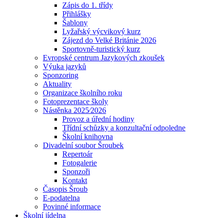
Zápis do 1. třídy
Přihlášky
Šablony
Lyžařský výcvikový kurz
Zájezd do Velké Británie 2026
Sportovně-turistický kurz
Evropské centrum Jazykových zkoušek
Výuka jazyků
Sponzoring
Aktuality
Organizace školního roku
Fotoprezentace školy
Nástěnka 2025⁄2026
Provoz a úřední hodiny
Třídní schůzky a konzultační odpoledne
Školní knihovna
Divadelní soubor Šroubek
Repertoár
Fotogalerie
Sponzoři
Kontakt
Časopis Šroub
E-podatelna
Povinné informace
Školní jídelna