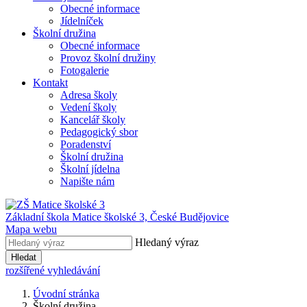
Obecné informace
Jídelníček
Školní družina
Obecné informace
Provoz školní družiny
Fotogalerie
Kontakt
Adresa školy
Vedení školy
Kancelář školy
Pedagogický sbor
Poradenství
Školní družina
Školní jídelna
Napište nám
Základní škola Matice školské 3,
České Budějovice
Mapa webu
Hledaný výraz
Hledat
rozšířené vyhledávání
Úvodní stránka
Školní družina