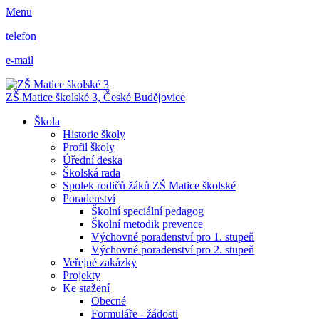
Menu
telefon
e-mail
ZŠ Matice školské 3,
České Budějovice
Škola
Historie školy
Profil školy
Úřední deska
Školská rada
Spolek rodičů žáků ZŠ Matice školské
Poradenství
Školní speciální pedagog
Školní metodik prevence
Výchovné poradenství pro 1. stupeň
Výchovné poradenství pro 2. stupeň
Veřejné zakázky
Projekty
Ke stažení
Obecné
Formuláře - žádosti