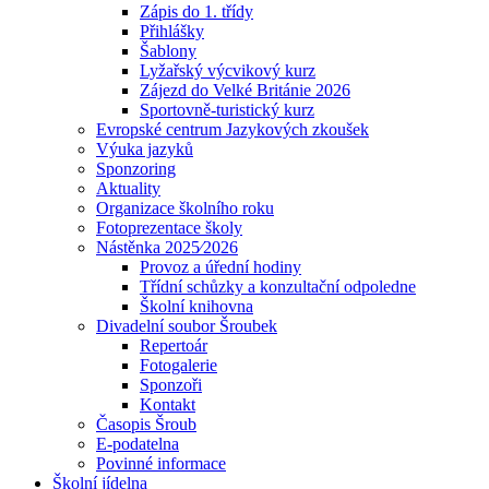
Zápis do 1. třídy
Přihlášky
Šablony
Lyžařský výcvikový kurz
Zájezd do Velké Británie 2026
Sportovně-turistický kurz
Evropské centrum Jazykových zkoušek
Výuka jazyků
Sponzoring
Aktuality
Organizace školního roku
Fotoprezentace školy
Nástěnka 2025⁄2026
Provoz a úřední hodiny
Třídní schůzky a konzultační odpoledne
Školní knihovna
Divadelní soubor Šroubek
Repertoár
Fotogalerie
Sponzoři
Kontakt
Časopis Šroub
E-podatelna
Povinné informace
Školní jídelna