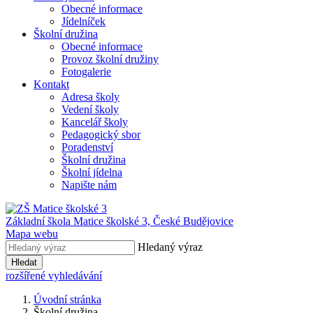
Obecné informace
Jídelníček
Školní družina
Obecné informace
Provoz školní družiny
Fotogalerie
Kontakt
Adresa školy
Vedení školy
Kancelář školy
Pedagogický sbor
Poradenství
Školní družina
Školní jídelna
Napište nám
Základní škola Matice školské 3,
České Budějovice
Mapa webu
Hledaný výraz
Hledat
rozšířené vyhledávání
Úvodní stránka
Školní družina