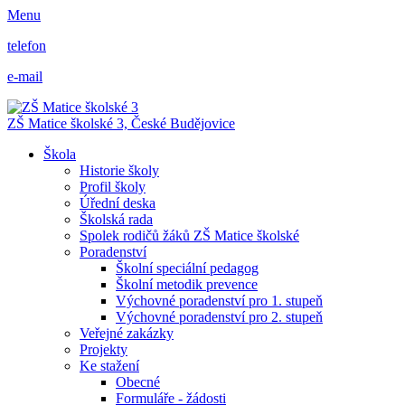
Menu
telefon
e-mail
ZŠ Matice školské 3,
České Budějovice
Škola
Historie školy
Profil školy
Úřední deska
Školská rada
Spolek rodičů žáků ZŠ Matice školské
Poradenství
Školní speciální pedagog
Školní metodik prevence
Výchovné poradenství pro 1. stupeň
Výchovné poradenství pro 2. stupeň
Veřejné zakázky
Projekty
Ke stažení
Obecné
Formuláře - žádosti