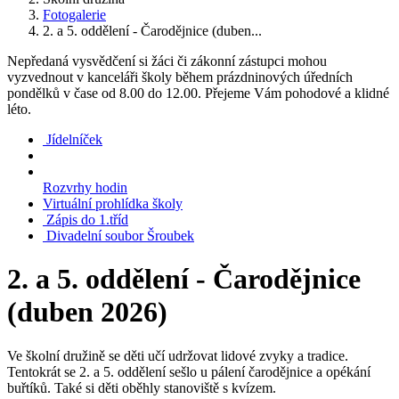
Fotogalerie
2. a 5. oddělení - Čarodějnice (duben...
Nepředaná vysvědčení si žáci či zákonní zástupci mohou
vyzvednout v kanceláři školy během prázdninových úředních
pondělků v čase od 8.00 do 12.00. Přejeme Vám pohodové a klidné
léto.
Jídelníček
Rozvrhy hodin
Virtuální prohlídka školy
Zápis do 1.tříd
Divadelní soubor Šroubek
2. a 5. oddělení - Čarodějnice
(duben 2026)
Ve školní družině se děti učí udržovat lidové zvyky a tradice.
Tentokrát se 2. a 5. oddělení sešlo u pálení čarodějnice a opékání
buřtíků. Také si děti oběhly stanoviště s kvízem.