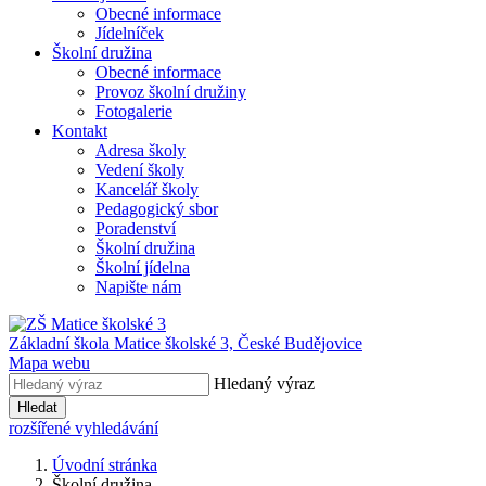
Obecné informace
Jídelníček
Školní družina
Obecné informace
Provoz školní družiny
Fotogalerie
Kontakt
Adresa školy
Vedení školy
Kancelář školy
Pedagogický sbor
Poradenství
Školní družina
Školní jídelna
Napište nám
Základní škola Matice školské 3,
České Budějovice
Mapa webu
Hledaný výraz
Hledat
rozšířené vyhledávání
Úvodní stránka
Školní družina