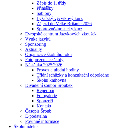
Zápis do 1. třídy
Přihlášky
Šablony
Lyžařský výcvikový kurz
Zájezd do Velké Británie 2026
Sportovně-turistický kurz
Evropské centrum Jazykových zkoušek
Výuka jazyků
Sponzoring
Aktuality
Organizace školního roku
Fotoprezentace školy
Nástěnka 2025⁄2026
Provoz a úřední hodiny
Třídní schůzky a konzultační odpoledne
Školní knihovna
Divadelní soubor Šroubek
Repertoár
Fotogalerie
Sponzoři
Kontakt
Časopis Šroub
E-podatelna
Povinné informace
Školní jídelna