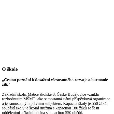
O škole
„Cestou poznání k dosažení všestranného rozvoje a harmonie
žití."
Základní škola, Matice školské 3, České Budějovice vznikla
rozhodnutím MŠMT jako samostatná státní příspěvková organizace
a je samostatným právním subjektem. Kapacita školy je 550 žáků,
součástí školy je školní družina s kapacitou 180 žáků se šesti
odděleními a školní jídelna s kapacitou 550 obědů.