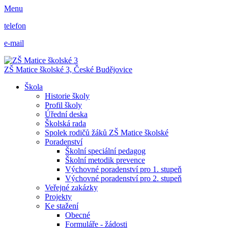
Menu
telefon
e-mail
ZŠ Matice školské 3,
České Budějovice
Škola
Historie školy
Profil školy
Úřední deska
Školská rada
Spolek rodičů žáků ZŠ Matice školské
Poradenství
Školní speciální pedagog
Školní metodik prevence
Výchovné poradenství pro 1. stupeň
Výchovné poradenství pro 2. stupeň
Veřejné zakázky
Projekty
Ke stažení
Obecné
Formuláře - žádosti