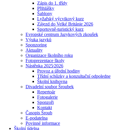
Zápis do 1. třídy
Přihlášky
Šablony
Lyžařský výcvikový kurz
Zájezd do Velké Británie 2026
Sportovně-turistický kurz
Evropské centrum Jazykových zkoušek
Výuka jazyků
Sponzoring
Aktuality
Organizace školního roku
Fotoprezentace školy
Nástěnka 2025⁄2026
Provoz a úřední hodiny
Třídní schůzky a konzultační odpoledne
Školní knihovna
Divadelní soubor Šroubek
Repertoár
Fotogalerie
Sponzoři
Kontakt
Časopis Šroub
E-podatelna
Povinné informace
Školní jídelna