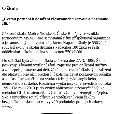
O škole
„Cestou poznání k dosažení všestranného rozvoje a harmonie
žití."
Základní škola, Matice školské 3, České Budějovice vznikla
rozhodnutím MŠMT jako samostatná státní příspěvková organizace
a je samostatným právním subjektem. Kapacita školy je 550 žáků,
součástí školy je školní družina s kapacitou 180 žáků se šesti
odděleními a školní jídelna s kapacitou 550 obědů.
Do sítě škol byla základní škola zařazena dne 27. 3. 1996. Škola
poskytuje základní vzdělání žáků, zajišťuje provoz školní družiny
a zabezpečuje stravování dětí, žáků a pracovníků školských zařízení
dle platných právních předpisů. Škola má devět postupných ročníků
a současně se zaměřuje na výuku cizích jazyků anglického,
německého a ruského. Rozšířená výuka jazyků je zavedena od roku
1991. Od roku 2010 je do výuky aplikována cizojazyčná výuka
metodou CLIL (matematika, výtvarná výchova, zeměpis, dějepis).
Škola umožňuje rovný přístup ke vzdělávání všem žákům
bez jakékoli diskriminace a vytváří podmínky pro jejich zdravý
vývoj.