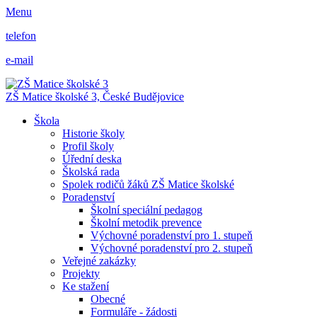
Menu
telefon
e-mail
ZŠ Matice školské 3,
České Budějovice
Škola
Historie školy
Profil školy
Úřední deska
Školská rada
Spolek rodičů žáků ZŠ Matice školské
Poradenství
Školní speciální pedagog
Školní metodik prevence
Výchovné poradenství pro 1. stupeň
Výchovné poradenství pro 2. stupeň
Veřejné zakázky
Projekty
Ke stažení
Obecné
Formuláře - žádosti