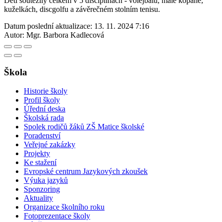
Děti soutěžily celkem v 5 disciplínách - volejbalu, malé kopané,
kuželkách, discgolfu a závěrečném stolním tenisu.
Datum poslední aktualizace:
13. 11. 2024 7:16
Autor:
Mgr. Barbora Kadlecová
Škola
Historie školy
Profil školy
Úřední deska
Školská rada
Spolek rodičů žáků ZŠ Matice školské
Poradenství
Veřejné zakázky
Projekty
Ke stažení
Evropské centrum Jazykových zkoušek
Výuka jazyků
Sponzoring
Aktuality
Organizace školního roku
Fotoprezentace školy