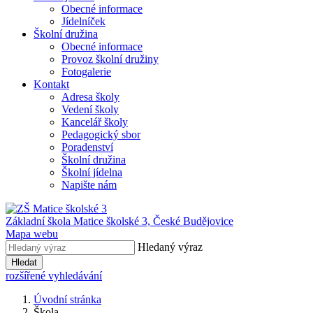
Obecné informace
Jídelníček
Školní družina
Obecné informace
Provoz školní družiny
Fotogalerie
Kontakt
Adresa školy
Vedení školy
Kancelář školy
Pedagogický sbor
Poradenství
Školní družina
Školní jídelna
Napište nám
Základní škola Matice školské 3,
České Budějovice
Mapa webu
Hledaný výraz
Hledat
rozšířené vyhledávání
Úvodní stránka
Škola