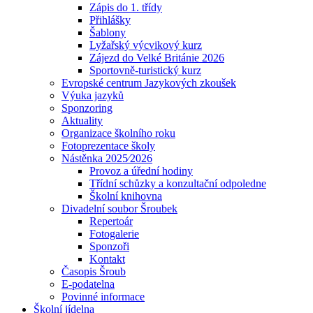
Zápis do 1. třídy
Přihlášky
Šablony
Lyžařský výcvikový kurz
Zájezd do Velké Británie 2026
Sportovně-turistický kurz
Evropské centrum Jazykových zkoušek
Výuka jazyků
Sponzoring
Aktuality
Organizace školního roku
Fotoprezentace školy
Nástěnka 2025⁄2026
Provoz a úřední hodiny
Třídní schůzky a konzultační odpoledne
Školní knihovna
Divadelní soubor Šroubek
Repertoár
Fotogalerie
Sponzoři
Kontakt
Časopis Šroub
E-podatelna
Povinné informace
Školní jídelna