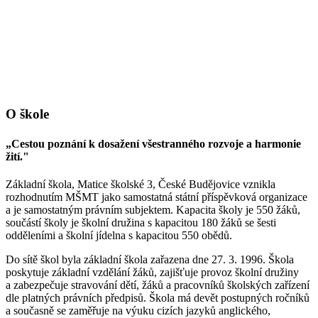
O škole
„Cestou poznání k dosažení všestranného rozvoje a harmonie
žití."
Základní škola, Matice školské 3, České Budějovice vznikla
rozhodnutím MŠMT jako samostatná státní příspěvková organizace
a je samostatným právním subjektem. Kapacita školy je 550 žáků,
součástí školy je školní družina s kapacitou 180 žáků se šesti
odděleními a školní jídelna s kapacitou 550 obědů.
Do sítě škol byla základní škola zařazena dne 27. 3. 1996. Škola
poskytuje základní vzdělání žáků, zajišťuje provoz školní družiny
a zabezpečuje stravování dětí, žáků a pracovníků školských zařízení
dle platných právních předpisů. Škola má devět postupných ročníků
a současně se zaměřuje na výuku cizích jazyků anglického,