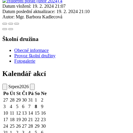
Datum vložení:
19. 2. 2024 21:07
Datum poslední aktualizace:
19. 2. 2024 21:10
Autor:
Mgr. Barbora Kadlecová
Školní družina
Obecné informace
Provoz školní družiny
Fotogalerie
Kalendář akcí
Srpen
2026
Po
Út
St
Čt
Pá
So
Ne
27
28
29
30
31
1
2
3
4
5
6
7
8
9
10
11
12
13
14
15
16
17
18
19
20
21
22
23
24
25
26
27
28
29
30
31
1
2
3
4
5
6