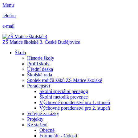
Menu
telefon
e-mail
ZŠ Matice školské 3,
České Budějovice
Škola
Historie školy
Profil školy
Úřední deska
Školská rada
Spolek rodičů žáků ZŠ Matice školské
Poradenství
Školní speciální pedagog
Školní metodik prevence
Výchovné poradenství pro 1. stupeň
Výchovné poradenství pro 2. stupeň
Veřejné zakázky
Projekty
Ke stažení
Obecné
Formuláře - žádosti