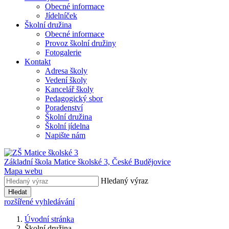
Obecné informace
Jídelníček
Školní družina
Obecné informace
Provoz školní družiny
Fotogalerie
Kontakt
Adresa školy
Vedení školy
Kancelář školy
Pedagogický sbor
Poradenství
Školní družina
Školní jídelna
Napište nám
Základní škola Matice školské 3,
České Budějovice
Mapa webu
Hledaný výraz
Hledat
rozšířené vyhledávání
Úvodní stránka
Školní družina