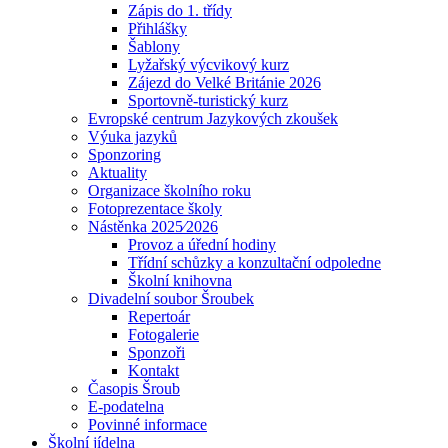
Zápis do 1. třídy
Přihlášky
Šablony
Lyžařský výcvikový kurz
Zájezd do Velké Británie 2026
Sportovně-turistický kurz
Evropské centrum Jazykových zkoušek
Výuka jazyků
Sponzoring
Aktuality
Organizace školního roku
Fotoprezentace školy
Nástěnka 2025⁄2026
Provoz a úřední hodiny
Třídní schůzky a konzultační odpoledne
Školní knihovna
Divadelní soubor Šroubek
Repertoár
Fotogalerie
Sponzoři
Kontakt
Časopis Šroub
E-podatelna
Povinné informace
Školní jídelna