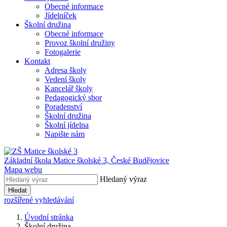
Obecné informace
Jídelníček
Školní družina
Obecné informace
Provoz školní družiny
Fotogalerie
Kontakt
Adresa školy
Vedení školy
Kancelář školy
Pedagogický sbor
Poradenství
Školní družina
Školní jídelna
Napište nám
Základní škola Matice školské 3,
České Budějovice
Mapa webu
Hledaný výraz
Hledat
rozšířené vyhledávání
Úvodní stránka
Školní družina