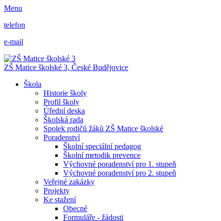
Menu
telefon
e-mail
ZŠ Matice školské 3,
České Budějovice
Škola
Historie školy
Profil školy
Úřední deska
Školská rada
Spolek rodičů žáků ZŠ Matice školské
Poradenství
Školní speciální pedagog
Školní metodik prevence
Výchovné poradenství pro 1. stupeň
Výchovné poradenství pro 2. stupeň
Veřejné zakázky
Projekty
Ke stažení
Obecné
Formuláře - žádosti