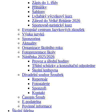
Zápis do 1. třídy
Přihlášky
Šablony
Lyžařský výcvikový kurz
Zájezd do Velké Británie 2026
Sportovně-turistický kurz
Evropské centrum Jazykových zkoušek
Výuka jazyků
Sponzoring
Aktuality
Organizace školního roku
Fotoprezentace školy
Nástěnka 2025⁄2026
Provoz a úřední hodiny
Třídní schůzky a konzultační odpoledne
Školní knihovna
Divadelní soubor Šroubek
Repertoár
Fotogalerie
Sponzoři
Kontakt
Časopis Šroub
E-podatelna
Povinné informace
Školní jídelna