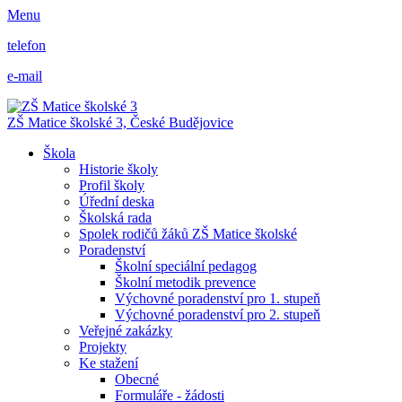
Menu
telefon
e-mail
ZŠ Matice školské 3,
České Budějovice
Škola
Historie školy
Profil školy
Úřední deska
Školská rada
Spolek rodičů žáků ZŠ Matice školské
Poradenství
Školní speciální pedagog
Školní metodik prevence
Výchovné poradenství pro 1. stupeň
Výchovné poradenství pro 2. stupeň
Veřejné zakázky
Projekty
Ke stažení
Obecné
Formuláře - žádosti