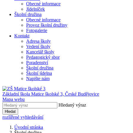
Obecné informace
Jídelníček
Školní družina
Obecné informace
Provoz školní družiny
Fotogalerie
Kontakt
Adresa školy
Vedení školy
Kancelář školy
Pedagogický sbor
Poradenství
Školní družina
Školní jídelna
Napište nám
Základní škola Matice školské 3,
České Budějovice
Mapa webu
Hledaný výraz
Hledat
rozšířené vyhledávání
Úvodní stránka
Školní družina