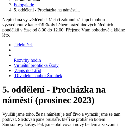
Fotogalerie
5. oddělení - Procházka na náměstí...
Nepředaná vysvědčení si žáci či zákonní zástupci mohou
vyzvednout v kanceláři školy během prázdninových úředních
pondělků v čase od 8.00 do 12.00. Přejeme Vám pohodové a klidné
léto.
Jídelníček
Rozvrhy hodin
Virtuální prohlídka školy
Zápis do 1.tříd
Divadelní soubor Šroubek
5. oddělení - Procházka na
náměstí (prosinec 2023)
Využili jsme toho, že na náměstí je teď živo a vyrazili jsme se tam
podívat. Sledovali jsme bruslaře, kteří se proháněli kolem
Samsonovy kašny. Pak jsme obdivovali nový betlém a zazvonili