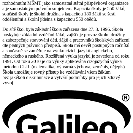
rozhodnutím MŠMT jako samostatná státní příspěvková organizace
a je samostatným právním subjektem. Kapacita školy je 550 žáků,
součástí školy je školní družina s kapacitou 180 žáků se šesti
odděleními a školní jídelna s kapacitou 550 obědů.
Do sítě škol byla základní škola zařazena dne 27. 3. 1996. Škola
poskytuje základní vzdělání žáků, zajišťuje provoz školní družiny
a zabezpečuje stravování dětí, žáků a pracovníků školských zařízení
dle platných právních předpisů. Škola má devět postupných ročníků
a současně se zaměřuje na výuku cizích jazyků anglického,
německého a ruského. Rozšířená výuka jazyků je zavedena od roku
1991. Od roku 2010 je do výuky aplikována cizojazyčná výuka
metodou CLIL (matematika, výtvarná výchova, zeměpis, dějepis).
Škola umožňuje rovný přístup ke vzdělávání všem žákům
bez jakékoli diskriminace a vytváří podmínky pro jejich zdravý
vývoj.