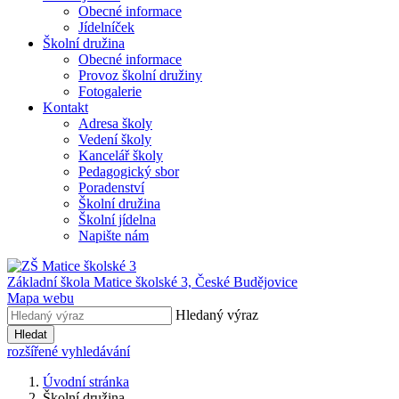
Obecné informace
Jídelníček
Školní družina
Obecné informace
Provoz školní družiny
Fotogalerie
Kontakt
Adresa školy
Vedení školy
Kancelář školy
Pedagogický sbor
Poradenství
Školní družina
Školní jídelna
Napište nám
Základní škola Matice školské 3,
České Budějovice
Mapa webu
Hledaný výraz
Hledat
rozšířené vyhledávání
Úvodní stránka
Školní družina