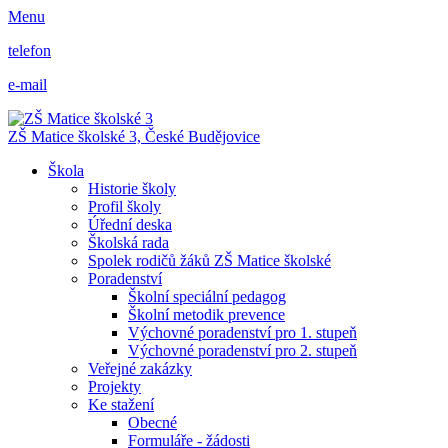
Menu
telefon
e-mail
ZŠ Matice školské 3,
České Budějovice
Škola
Historie školy
Profil školy
Úřední deska
Školská rada
Spolek rodičů žáků ZŠ Matice školské
Poradenství
Školní speciální pedagog
Školní metodik prevence
Výchovné poradenství pro 1. stupeň
Výchovné poradenství pro 2. stupeň
Veřejné zakázky
Projekty
Ke stažení
Obecné
Formuláře - žádosti