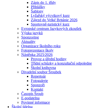
Zápis do 1. třídy
Přihlášky
Šablony
Lyžařský výcvikový kurz
Zájezd do Velké Británie 2026
Sportovně-turistický kurz
Evropské centrum Jazykových zkoušek
Výuka jazyků
Sponzoring
Aktuality
Organizace školního roku
Fotoprezentace školy
Nástěnka 2025⁄2026
Provoz a úřední hodiny
Třídní schůzky a konzultační odpoledne
Školní knihovna
Divadelní soubor Šroubek
Repertoár
Fotogalerie
Sponzoři
Kontakt
Časopis Šroub
E-podatelna
Povinné informace
Školní jídelna