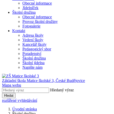
Obecné informace
Jídelníček
Školní družina
Obecné informace
Provoz školní družiny
Fotogalerie
Kontakt
Adresa školy
Vedení školy
Kancelář školy
Pedagogický sbor
Poradenství
Školní družina
Školní jídelna
Napište nám
Základní škola Matice školské 3,
České Budějovice
Mapa webu
Hledaný výraz
Hledat
rozšířené vyhledávání
Úvodní stránka
Školní družina