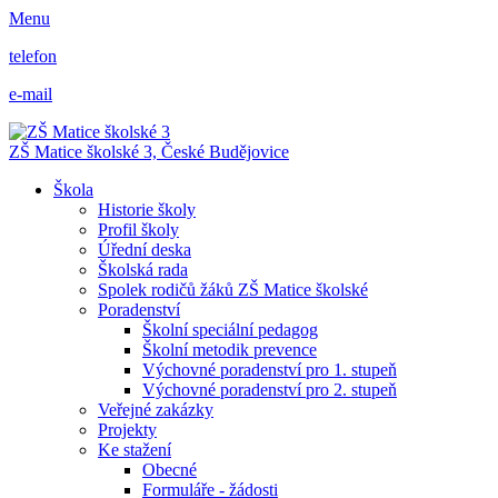
Menu
telefon
e-mail
ZŠ Matice školské 3,
České Budějovice
Škola
Historie školy
Profil školy
Úřední deska
Školská rada
Spolek rodičů žáků ZŠ Matice školské
Poradenství
Školní speciální pedagog
Školní metodik prevence
Výchovné poradenství pro 1. stupeň
Výchovné poradenství pro 2. stupeň
Veřejné zakázky
Projekty
Ke stažení
Obecné
Formuláře - žádosti