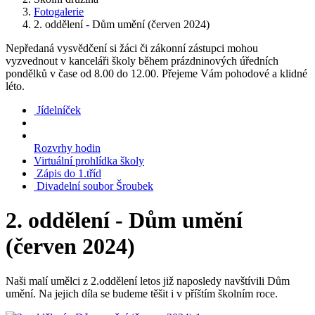
Fotogalerie
2. oddělení - Dům umění (červen 2024)
Nepředaná vysvědčení si žáci či zákonní zástupci mohou
vyzvednout v kanceláři školy během prázdninových úředních
pondělků v čase od 8.00 do 12.00. Přejeme Vám pohodové a klidné
léto.
Jídelníček
Rozvrhy hodin
Virtuální prohlídka školy
Zápis do 1.tříd
Divadelní soubor Šroubek
2. oddělení - Dům umění
(červen 2024)
Naši malí umělci z 2.oddělení letos již naposledy navštívili Dům
umění. Na jejich díla se budeme těšit i v příštím školním roce.