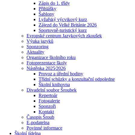
Zápis do 1. třídy
Přihlášky
Šablony
Lyžařský výcvikový kurz
Zájezd do Velké Británie 2026
Sportovně-turistický kurz
Evropské centrum Jazykových zkoušek
Výuka jazyků
Sponzoring
Aktuality
Organizace školního roku
Fotoprezentace školy
Nástěnka 2025⁄2026
Provoz a úřední hodiny
Třídní schůzky a konzultační odpoledne
Školní knihovna
Divadelní soubor Šroubek
Repertoár
Fotogalerie
Sponzoři
Kontakt
Časopis Šroub
E-podatelna
Povinné informace
Školní jídelna