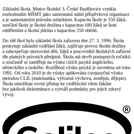
Základní škola, Matice školské 3, České Budějovice vznikla
rozhodnutím MŠMT jako samostatná státní příspěvková organizace
a je samostatným právním subjektem. Kapacita školy je 550 žáků,
součástí školy je školní družina s kapacitou 180 žáků se šesti
odděleními a školní jídelna s kapacitou 550 obědů.
Do sítě škol byla základní škola zařazena dne 27. 3. 1996. Škola
poskytuje základní vzdělání žáků, zajišťuje provoz školní družiny
a zabezpečuje stravování dětí, žáků a pracovníků školských zařízení
dle platných právních předpisů. Škola má devět postupných ročníků
a současně se zaměřuje na výuku cizích jazyků anglického,
německého a ruského. Rozšířená výuka jazyků je zavedena od roku
1991. Od roku 2010 je do výuky aplikována cizojazyčná výuka
metodou CLIL (matematika, výtvarná výchova, zeměpis, dějepis).
Škola umožňuje rovný přístup ke vzdělávání všem žákům
bez jakékoli diskriminace a vytváří podmínky pro jejich zdravý
vývoj.