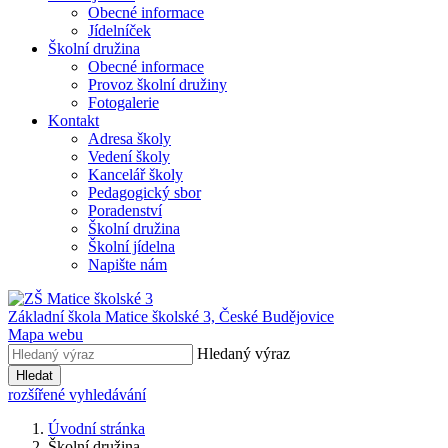
Obecné informace
Jídelníček
Školní družina
Obecné informace
Provoz školní družiny
Fotogalerie
Kontakt
Adresa školy
Vedení školy
Kancelář školy
Pedagogický sbor
Poradenství
Školní družina
Školní jídelna
Napište nám
Základní škola Matice školské 3,
České Budějovice
Mapa webu
Hledaný výraz
Hledat
rozšířené vyhledávání
Úvodní stránka
Školní družina