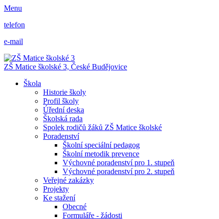
Menu
telefon
e-mail
ZŠ Matice školské 3,
České Budějovice
Škola
Historie školy
Profil školy
Úřední deska
Školská rada
Spolek rodičů žáků ZŠ Matice školské
Poradenství
Školní speciální pedagog
Školní metodik prevence
Výchovné poradenství pro 1. stupeň
Výchovné poradenství pro 2. stupeň
Veřejné zakázky
Projekty
Ke stažení
Obecné
Formuláře - žádosti