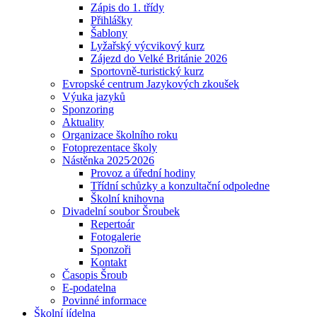
Zápis do 1. třídy
Přihlášky
Šablony
Lyžařský výcvikový kurz
Zájezd do Velké Británie 2026
Sportovně-turistický kurz
Evropské centrum Jazykových zkoušek
Výuka jazyků
Sponzoring
Aktuality
Organizace školního roku
Fotoprezentace školy
Nástěnka 2025⁄2026
Provoz a úřední hodiny
Třídní schůzky a konzultační odpoledne
Školní knihovna
Divadelní soubor Šroubek
Repertoár
Fotogalerie
Sponzoři
Kontakt
Časopis Šroub
E-podatelna
Povinné informace
Školní jídelna