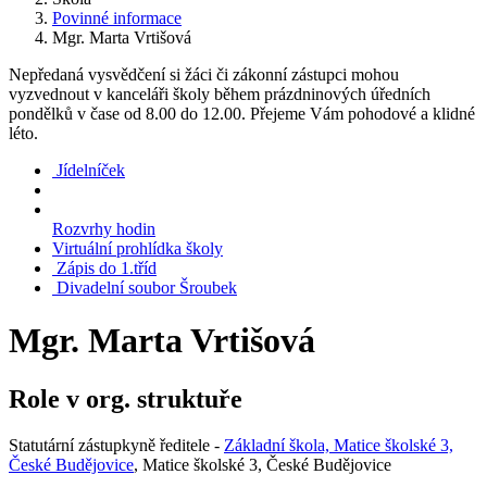
Povinné informace
Mgr. Marta Vrtišová
Nepředaná vysvědčení si žáci či zákonní zástupci mohou
vyzvednout v kanceláři školy během prázdninových úředních
pondělků v čase od 8.00 do 12.00. Přejeme Vám pohodové a klidné
léto.
Jídelníček
Rozvrhy hodin
Virtuální prohlídka školy
Zápis do 1.tříd
Divadelní soubor Šroubek
Mgr. Marta Vrtišová
Role v org. struktuře
Statutární zástupkyně ředitele -
Základní škola, Matice školské 3,
České Budějovice
, Matice školské 3, České Budějovice