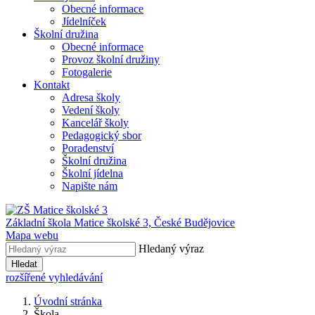
Obecné informace
Jídelníček
Školní družina
Obecné informace
Provoz školní družiny
Fotogalerie
Kontakt
Adresa školy
Vedení školy
Kancelář školy
Pedagogický sbor
Poradenství
Školní družina
Školní jídelna
Napište nám
Základní škola Matice školské 3,
České Budějovice
Mapa webu
Hledaný výraz
Hledat
rozšířené vyhledávání
Úvodní stránka
Škola