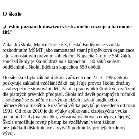
O škole
„Cestou poznání k dosažení všestranného rozvoje a harmonie
žití."
Základní škola, Matice školské 3, České Budějovice vznikla
rozhodnutím MŠMT jako samostatná státní příspěvková organizace
a je samostatným právním subjektem. Kapacita školy je 550 žáků,
součástí školy je školní družina s kapacitou 180 žáků se šesti
odděleními a školní jídelna s kapacitou 550 obědů.
Do sítě škol byla základní škola zařazena dne 27. 3. 1996. Škola
poskytuje základní vzdělání žáků, zajišťuje provoz školní družiny
a zabezpečuje stravování dětí, žáků a pracovníků školských zařízení
dle platných právních předpisů. Škola má devět postupných ročníků
a současně se zaměřuje na výuku cizích jazyků anglického,
německého a ruského. Rozšířená výuka jazyků je zavedena od roku
1991. Od roku 2010 je do výuky aplikována cizojazyčná výuka
metodou CLIL (matematika, výtvarná výchova, zeměpis, dějepis).
Škola umožňuje rovný přístup ke vzdělávání všem žákům
bez jakékoli diskriminace a vytváří podmínky pro jejich zdravý
vývoj.