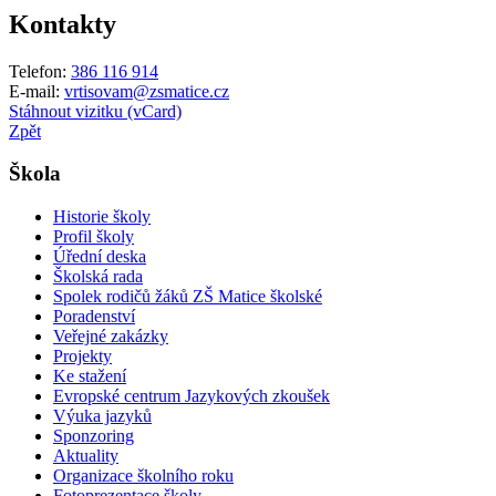
Kontakty
Telefon:
386 116 914
E-mail:
vrtisovam@zsmatice.cz
Stáhnout vizitku (vCard)
Zpět
Škola
Historie školy
Profil školy
Úřední deska
Školská rada
Spolek rodičů žáků ZŠ Matice školské
Poradenství
Veřejné zakázky
Projekty
Ke stažení
Evropské centrum Jazykových zkoušek
Výuka jazyků
Sponzoring
Aktuality
Organizace školního roku
Fotoprezentace školy