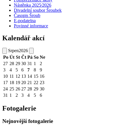
Nástěnka 2025⁄2026
Divadelní soubor Šroubek
Časopis Šroub
E-podatelna
Povinné informace
Kalendář akcí
Srpen
2026
Po
Út
St
Čt
Pá
So
Ne
27
28
29
30
31
1
2
3
4
5
6
7
8
9
10
11
12
13
14
15
16
17
18
19
20
21
22
23
24
25
26
27
28
29
30
31
1
2
3
4
5
6
Fotogalerie
Nejnovější fotogalerie