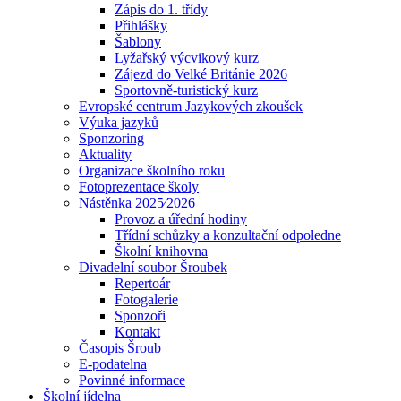
Zápis do 1. třídy
Přihlášky
Šablony
Lyžařský výcvikový kurz
Zájezd do Velké Británie 2026
Sportovně-turistický kurz
Evropské centrum Jazykových zkoušek
Výuka jazyků
Sponzoring
Aktuality
Organizace školního roku
Fotoprezentace školy
Nástěnka 2025⁄2026
Provoz a úřední hodiny
Třídní schůzky a konzultační odpoledne
Školní knihovna
Divadelní soubor Šroubek
Repertoár
Fotogalerie
Sponzoři
Kontakt
Časopis Šroub
E-podatelna
Povinné informace
Školní jídelna