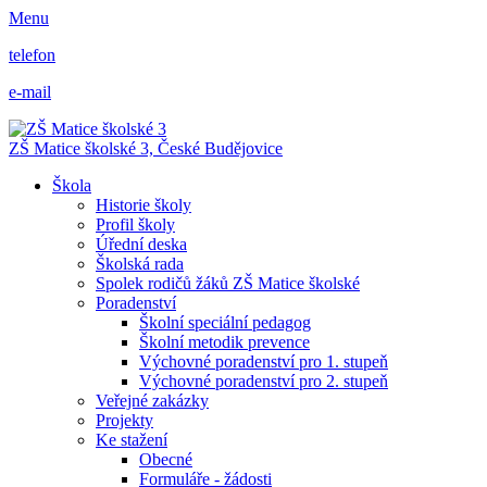
Menu
telefon
e-mail
ZŠ Matice školské 3,
České Budějovice
Škola
Historie školy
Profil školy
Úřední deska
Školská rada
Spolek rodičů žáků ZŠ Matice školské
Poradenství
Školní speciální pedagog
Školní metodik prevence
Výchovné poradenství pro 1. stupeň
Výchovné poradenství pro 2. stupeň
Veřejné zakázky
Projekty
Ke stažení
Obecné
Formuláře - žádosti