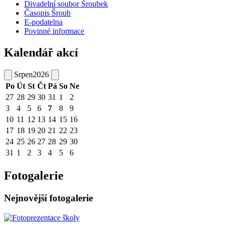
Divadelní soubor Šroubek
Časopis Šroub
E-podatelna
Povinné informace
Kalendář akcí
Srpen
2026
Po
Út
St
Čt
Pá
So
Ne
27
28
29
30
31
1
2
3
4
5
6
7
8
9
10
11
12
13
14
15
16
17
18
19
20
21
22
23
24
25
26
27
28
29
30
31
1
2
3
4
5
6
Fotogalerie
Nejnovější fotogalerie