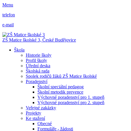
Menu
telefon
e-mail
ZŠ Matice školské 3,
České Budějovice
Škola
Historie školy
Profil školy
Úřední deska
Školská rada
Spolek rodičů žáků ZŠ Matice školské
Poradenství
Školní speciální pedagog
Školní metodik prevence
Výchovné poradenství pro 1. stupeň
Výchovné poradenství pro 2. stupeň
Veřejné zakázky
Projekty
Ke stažení
Obecné
Formuláře - žádosti