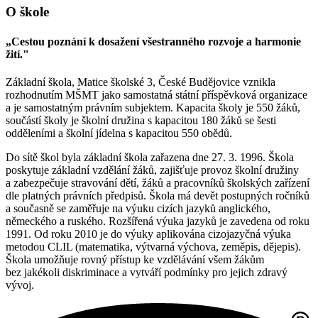
O škole
„Cestou poznání k dosažení všestranného rozvoje a harmonie
žití."
Základní škola, Matice školské 3, České Budějovice vznikla
rozhodnutím MŠMT jako samostatná státní příspěvková organizace
a je samostatným právním subjektem. Kapacita školy je 550 žáků,
součástí školy je školní družina s kapacitou 180 žáků se šesti
odděleními a školní jídelna s kapacitou 550 obědů.
Do sítě škol byla základní škola zařazena dne 27. 3. 1996. Škola
poskytuje základní vzdělání žáků, zajišťuje provoz školní družiny
a zabezpečuje stravování dětí, žáků a pracovníků školských zařízení
dle platných právních předpisů. Škola má devět postupných ročníků
a současně se zaměřuje na výuku cizích jazyků anglického,
německého a ruského. Rozšířená výuka jazyků je zavedena od roku
1991. Od roku 2010 je do výuky aplikována cizojazyčná výuka
metodou CLIL (matematika, výtvarná výchova, zeměpis, dějepis).
Škola umožňuje rovný přístup ke vzdělávání všem žákům
bez jakékoli diskriminace a vytváří podmínky pro jejich zdravý
vývoj.