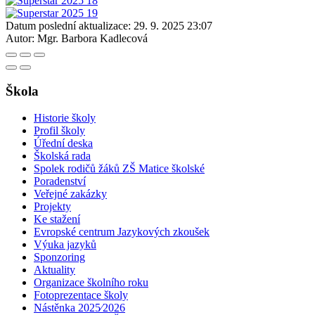
Datum poslední aktualizace:
29. 9. 2025 23:07
Autor:
Mgr. Barbora Kadlecová
Škola
Historie školy
Profil školy
Úřední deska
Školská rada
Spolek rodičů žáků ZŠ Matice školské
Poradenství
Veřejné zakázky
Projekty
Ke stažení
Evropské centrum Jazykových zkoušek
Výuka jazyků
Sponzoring
Aktuality
Organizace školního roku
Fotoprezentace školy
Nástěnka 2025⁄2026