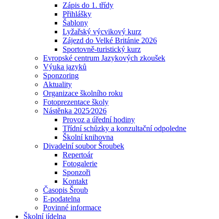
Zápis do 1. třídy
Přihlášky
Šablony
Lyžařský výcvikový kurz
Zájezd do Velké Británie 2026
Sportovně-turistický kurz
Evropské centrum Jazykových zkoušek
Výuka jazyků
Sponzoring
Aktuality
Organizace školního roku
Fotoprezentace školy
Nástěnka 2025⁄2026
Provoz a úřední hodiny
Třídní schůzky a konzultační odpoledne
Školní knihovna
Divadelní soubor Šroubek
Repertoár
Fotogalerie
Sponzoři
Kontakt
Časopis Šroub
E-podatelna
Povinné informace
Školní jídelna