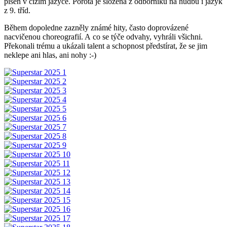
píseň v cizím jazyce. Porota je složena z odborníků na hudbu i jazyk
z 9. tříd.
Během dopoledne zazněly známé hity, často doprovázené
nacvičenou choreografií. A co se týče odvahy, vyhráli všichni.
Překonali trému a ukázali talent a schopnost předstírat, že se jim
neklepe ani hlas, ani nohy :-)