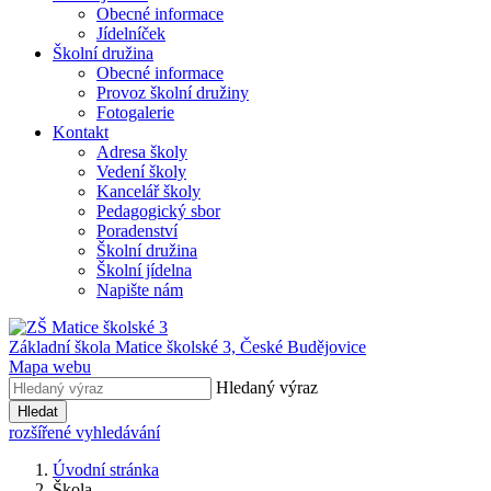
Obecné informace
Jídelníček
Školní družina
Obecné informace
Provoz školní družiny
Fotogalerie
Kontakt
Adresa školy
Vedení školy
Kancelář školy
Pedagogický sbor
Poradenství
Školní družina
Školní jídelna
Napište nám
Základní škola Matice školské 3,
České Budějovice
Mapa webu
Hledaný výraz
Hledat
rozšířené vyhledávání
Úvodní stránka
Škola