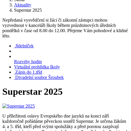
Aktuality
Superstar 2025
Nepředaná vysvědčení si žáci či zákonní zástupci mohou
vyzvednout v kanceláři školy během prázdninových úředních
pondělků v čase od 8.00 do 12.00. Přejeme Vám pohodové a klidné
léto.
Jídelníček
Rozvrhy hodin
Virtuální prohlídka školy
Zápis do 1.tříd
Divadelní soubor Šroubek
Superstar 2025
U příležitosti oslavy Evropského dne jazyků na konci září
každoročně pořádáme pěveckou soutěž Superstar. Je určena žákům
4. a 5. tříd, kteří před svými spolužáky a před porotou zazpívají