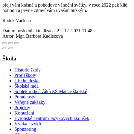
přeji vám krásné a pohodové vánoční svátky, v roce 2022 pak klid,
pohodu a pevné zdraví vám i vašim blízkým.
Radek Vačlena
Datum poslední aktualizace:
22. 12. 2021 11:48
Autor:
Mgr. Barbora Kadlecová
Škola
Historie školy
Profil školy
Úřední deska
Školská rada
Spolek rodičů žáků ZŠ Matice školské
Poradenství
Veřejné zakázky
Projekty
Ke stažení
Evropské centrum Jazykových zkoušek
Výuka jazyků
Sponzoring