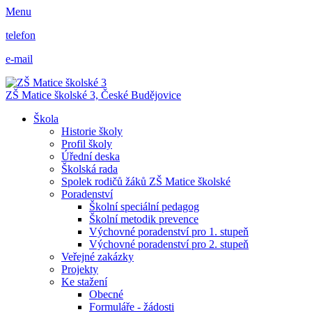
Menu
telefon
e-mail
ZŠ Matice školské 3,
České Budějovice
Škola
Historie školy
Profil školy
Úřední deska
Školská rada
Spolek rodičů žáků ZŠ Matice školské
Poradenství
Školní speciální pedagog
Školní metodik prevence
Výchovné poradenství pro 1. stupeň
Výchovné poradenství pro 2. stupeň
Veřejné zakázky
Projekty
Ke stažení
Obecné
Formuláře - žádosti