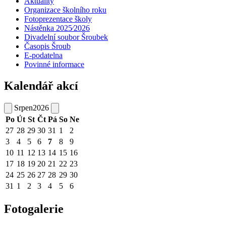
Aktuality
Organizace školního roku
Fotoprezentace školy
Nástěnka 2025⁄2026
Divadelní soubor Šroubek
Časopis Šroub
E-podatelna
Povinné informace
Kalendář akcí
Srpen
2026
Po
Út
St
Čt
Pá
So
Ne
27
28
29
30
31
1
2
3
4
5
6
7
8
9
10
11
12
13
14
15
16
17
18
19
20
21
22
23
24
25
26
27
28
29
30
31
1
2
3
4
5
6
Fotogalerie