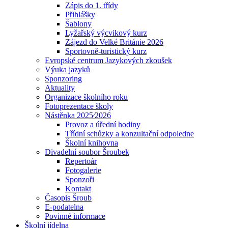
Zápis do 1. třídy
Přihlášky
Šablony
Lyžařský výcvikový kurz
Zájezd do Velké Británie 2026
Sportovně-turistický kurz
Evropské centrum Jazykových zkoušek
Výuka jazyků
Sponzoring
Aktuality
Organizace školního roku
Fotoprezentace školy
Nástěnka 2025⁄2026
Provoz a úřední hodiny
Třídní schůzky a konzultační odpoledne
Školní knihovna
Divadelní soubor Šroubek
Repertoár
Fotogalerie
Sponzoři
Kontakt
Časopis Šroub
E-podatelna
Povinné informace
Školní jídelna