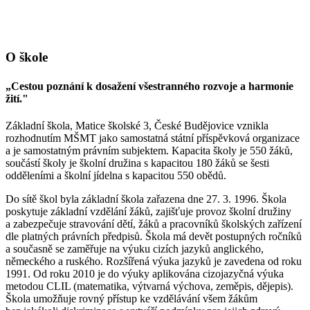
O škole
„Cestou poznání k dosažení všestranného rozvoje a harmonie
žití."
Základní škola, Matice školské 3, České Budějovice vznikla
rozhodnutím MŠMT jako samostatná státní příspěvková organizace
a je samostatným právním subjektem. Kapacita školy je 550 žáků,
součástí školy je školní družina s kapacitou 180 žáků se šesti
odděleními a školní jídelna s kapacitou 550 obědů.
Do sítě škol byla základní škola zařazena dne 27. 3. 1996. Škola
poskytuje základní vzdělání žáků, zajišťuje provoz školní družiny
a zabezpečuje stravování dětí, žáků a pracovníků školských zařízení
dle platných právních předpisů. Škola má devět postupných ročníků
a současně se zaměřuje na výuku cizích jazyků anglického,
německého a ruského. Rozšířená výuka jazyků je zavedena od roku
1991. Od roku 2010 je do výuky aplikována cizojazyčná výuka
metodou CLIL (matematika, výtvarná výchova, zeměpis, dějepis).
Škola umožňuje rovný přístup ke vzdělávání všem žákům