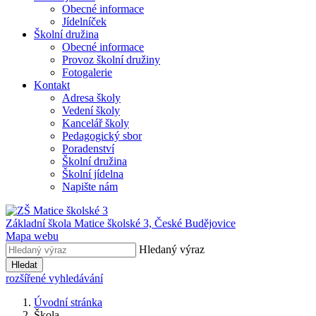
Obecné informace
Jídelníček
Školní družina
Obecné informace
Provoz školní družiny
Fotogalerie
Kontakt
Adresa školy
Vedení školy
Kancelář školy
Pedagogický sbor
Poradenství
Školní družina
Školní jídelna
Napište nám
Základní škola Matice školské 3,
České Budějovice
Mapa webu
Hledaný výraz
Hledat
rozšířené vyhledávání
Úvodní stránka
Škola