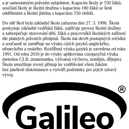
a je samostatným právním subjektem. Kapacita školy je 550 žáků,
součástí školy je školní družina s kapacitou 180 žáků se šesti
odděleními a školní jídelna s kapacitou 550 obědů.
Do sítě škol byla základní škola zařazena dne 27. 3. 1996. Škola
poskytuje základní vzdělání žáků, zajišťuje provoz školní družiny
a zabezpečuje stravování dětí, žáků a pracovníků školských zařízení
dle platných právních předpisů. Škola má devět postupných ročníků
a současně se zaměřuje na výuku cizích jazyků anglického,
německého a ruského. Rozšířená výuka jazyků je zavedena od roku
1991. Od roku 2010 je do výuky aplikována cizojazyčná výuka
metodou CLIL (matematika, výtvarná výchova, zeměpis, dějepis).
Škola umožňuje rovný přístup ke vzdělávání všem žákům
bez jakékoli diskriminace a vytváří podmínky pro jejich zdravý
vývoj.