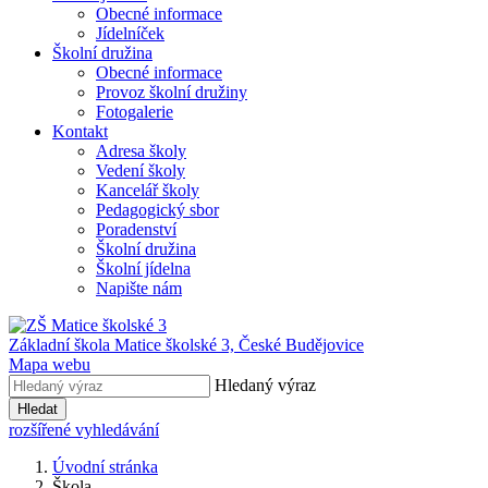
Obecné informace
Jídelníček
Školní družina
Obecné informace
Provoz školní družiny
Fotogalerie
Kontakt
Adresa školy
Vedení školy
Kancelář školy
Pedagogický sbor
Poradenství
Školní družina
Školní jídelna
Napište nám
Základní škola Matice školské 3,
České Budějovice
Mapa webu
Hledaný výraz
Hledat
rozšířené vyhledávání
Úvodní stránka
Škola