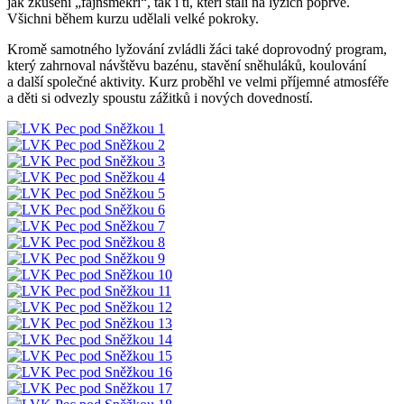
jak zkušení „fajnšmekři“, tak i ti, kteří stáli na lyžích poprvé.
Všichni během kurzu udělali velké pokroky.
Kromě samotného lyžování zvládli žáci také doprovodný program,
který zahrnoval návštěvu bazénu, stavění sněhuláků, koulování
a další společné aktivity. Kurz proběhl ve velmi příjemné atmosféře
a děti si odvezly spoustu zážitků i nových dovedností.