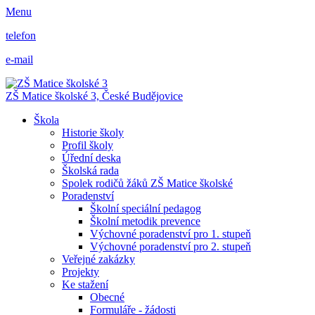
Menu
telefon
e-mail
ZŠ Matice školské 3,
České Budějovice
Škola
Historie školy
Profil školy
Úřední deska
Školská rada
Spolek rodičů žáků ZŠ Matice školské
Poradenství
Školní speciální pedagog
Školní metodik prevence
Výchovné poradenství pro 1. stupeň
Výchovné poradenství pro 2. stupeň
Veřejné zakázky
Projekty
Ke stažení
Obecné
Formuláře - žádosti