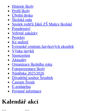
Historie školy
Profil školy
Úřední deska
Školská rada
Spolek rodičů žáků ZŠ Matice školské
Poradenství
Veřejné zakázky
Projekty
Ke stažení
Evropské centrum Jazykových zkoušek
Výuka jazyků
Sponzoring
Aktuality
Organizace školního roku
Fotoprezentace školy
Nástěnka 2025⁄2026
Divadelní soubor Šroubek
Časopis Šroub
E-podatelna
Povinné informace
Kalendář akcí