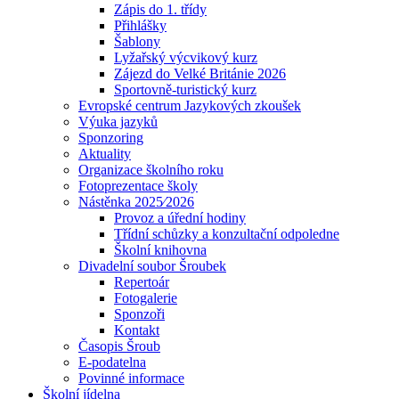
Zápis do 1. třídy
Přihlášky
Šablony
Lyžařský výcvikový kurz
Zájezd do Velké Británie 2026
Sportovně-turistický kurz
Evropské centrum Jazykových zkoušek
Výuka jazyků
Sponzoring
Aktuality
Organizace školního roku
Fotoprezentace školy
Nástěnka 2025⁄2026
Provoz a úřední hodiny
Třídní schůzky a konzultační odpoledne
Školní knihovna
Divadelní soubor Šroubek
Repertoár
Fotogalerie
Sponzoři
Kontakt
Časopis Šroub
E-podatelna
Povinné informace
Školní jídelna