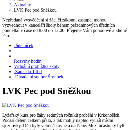
Aktuality
LVK Pec pod Sněžkou
Nepředaná vysvědčení si žáci či zákonní zástupci mohou
vyzvednout v kanceláři školy během prázdninových úředních
pondělků v čase od 8.00 do 12.00. Přejeme Vám pohodové a klidné
léto.
Jídelníček
Rozvrhy hodin
Virtuální prohlídka školy
Zápis do 1.tříd
Divadelní soubor Šroubek
LVK Pec pod Sněžkou
Lyžařský kurz pro žáky sedmých ročníků proběhl v Krkonoších.
Počasí dětem celkem přálo, a tak mohly naplno využít místní
sjezdovky. Děti byly velmi šikovné a nadšené. Mezi účastníky byli