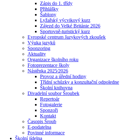
Zápis do 1. třídy
Přihlášky
Šablony
Lyžařský výcvikový kurz
Zájezd do Velké Británie 2026
Sportovně-turistický kurz
Evropské centrum Jazykových zkoušek
Výuka jazyků
Sponzoring
Aktuality
Organizace školního roku
Fotoprezentace školy
Nástěnka 2025⁄2026
Provoz a úřední hodiny
Třídní schůzky a konzultační odpoledne
Školní knihovna
Divadelní soubor Šroubek
Repertoár
Fotogalerie
Sponzoři
Kontakt
Časopis Šroub
E-podatelna
Povinné informace
Školní jídelna