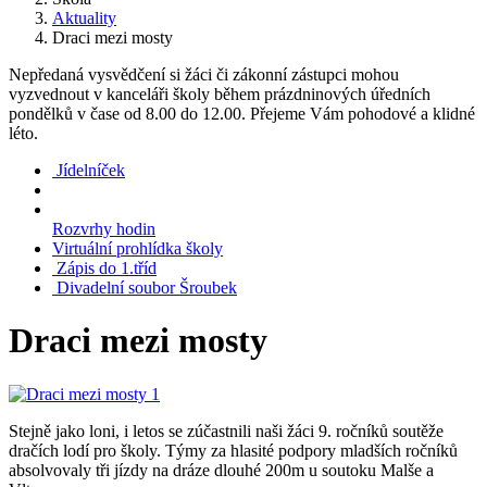
Aktuality
Draci mezi mosty
Nepředaná vysvědčení si žáci či zákonní zástupci mohou
vyzvednout v kanceláři školy během prázdninových úředních
pondělků v čase od 8.00 do 12.00. Přejeme Vám pohodové a klidné
léto.
Jídelníček
Rozvrhy hodin
Virtuální prohlídka školy
Zápis do 1.tříd
Divadelní soubor Šroubek
Draci mezi mosty
Stejně jako loni, i letos se zúčastnili naši žáci 9. ročníků soutěže
dračích lodí pro školy. Týmy za hlasité podpory mladších ročníků
absolvovaly tři jízdy na dráze dlouhé 200m u soutoku Malše a