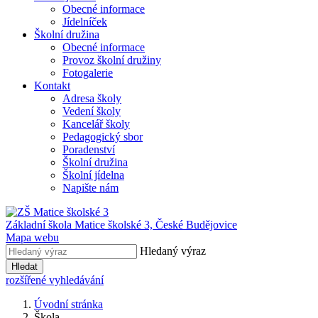
Obecné informace
Jídelníček
Školní družina
Obecné informace
Provoz školní družiny
Fotogalerie
Kontakt
Adresa školy
Vedení školy
Kancelář školy
Pedagogický sbor
Poradenství
Školní družina
Školní jídelna
Napište nám
Základní škola Matice školské 3,
České Budějovice
Mapa webu
Hledaný výraz
Hledat
rozšířené vyhledávání
Úvodní stránka
Škola