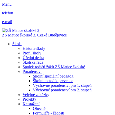
Menu
telefon
e-mail
ZŠ Matice školské 3,
České Budějovice
Škola
Historie školy
Profil školy
Úřední deska
Školská rada
Spolek rodičů žáků ZŠ Matice školské
Poradenství
Školní speciální pedagog
Školní metodik prevence
Výchovné poradenství pro 1. stupeň
Výchovné poradenství pro 2. stupeň
Veřejné zakázky
Projekty
Ke stažení
Obecné
Formuláře - žádosti