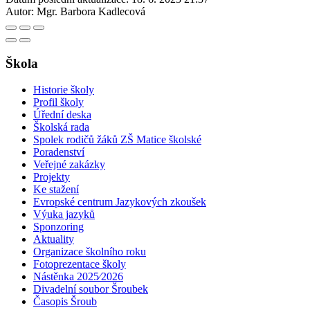
Autor:
Mgr. Barbora Kadlecová
Škola
Historie školy
Profil školy
Úřední deska
Školská rada
Spolek rodičů žáků ZŠ Matice školské
Poradenství
Veřejné zakázky
Projekty
Ke stažení
Evropské centrum Jazykových zkoušek
Výuka jazyků
Sponzoring
Aktuality
Organizace školního roku
Fotoprezentace školy
Nástěnka 2025⁄2026
Divadelní soubor Šroubek
Časopis Šroub