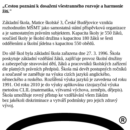
„Cestou poznání k dosažení všestranného rozvoje a harmonie
žití."
Základní škola, Matice školské 3, České Budějovice vznikla
rozhodnutím MŠMT jako samostatná státní příspěvková organizace
a je samostatným právním subjektem. Kapacita školy je 550 žáků,
součástí školy je školní družina s kapacitou 180 žáků se šesti
odděleními a školní jídelna s kapacitou 550 obědů.
Do sítě škol byla základní škola zařazena dne 27. 3. 1996. Škola
poskytuje základní vzdělání žáků, zajišťuje provoz školní družiny
a zabezpečuje stravování dětí, žáků a pracovníků školských zařízení
dle platných právních předpisů. Škola má devět postupných ročníků
a současně se zaměřuje na výuku cizích jazyků anglického,
německého a ruského. Rozšířená výuka jazyků je zavedena od roku
1991. Od roku 2010 je do výuky aplikována cizojazyčná výuka
metodou CLIL (matematika, výtvarná výchova, zeměpis, dějepis).
Škola umožňuje rovný přístup ke vzdělávání všem žákům
bez jakékoli diskriminace a vytváří podmínky pro jejich zdravý
vývoj.