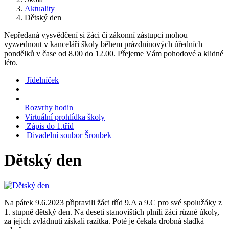
Aktuality
Dětský den
Nepředaná vysvědčení si žáci či zákonní zástupci mohou
vyzvednout v kanceláři školy během prázdninových úředních
pondělků v čase od 8.00 do 12.00. Přejeme Vám pohodové a klidné
léto.
Jídelníček
Rozvrhy hodin
Virtuální prohlídka školy
Zápis do 1.tříd
Divadelní soubor Šroubek
Dětský den
Na pátek 9.6.2023 připravili žáci tříd 9.A a 9.C pro své spolužáky z
1. stupně dětský den. Na deseti stanovištích plnili žáci různé úkoly,
za jejich zvládnutí získali razítka. Poté je čekala drobná sladká