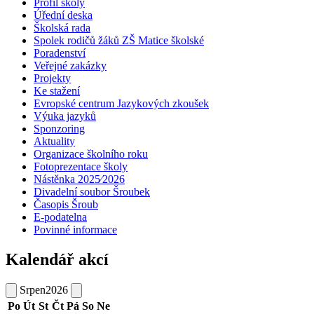
Profil školy
Úřední deska
Školská rada
Spolek rodičů žáků ZŠ Matice školské
Poradenství
Veřejné zakázky
Projekty
Ke stažení
Evropské centrum Jazykových zkoušek
Výuka jazyků
Sponzoring
Aktuality
Organizace školního roku
Fotoprezentace školy
Nástěnka 2025⁄2026
Divadelní soubor Šroubek
Časopis Šroub
E-podatelna
Povinné informace
Kalendář akcí
Srpen
2026
Po
Út
St
Čt
Pá
So
Ne