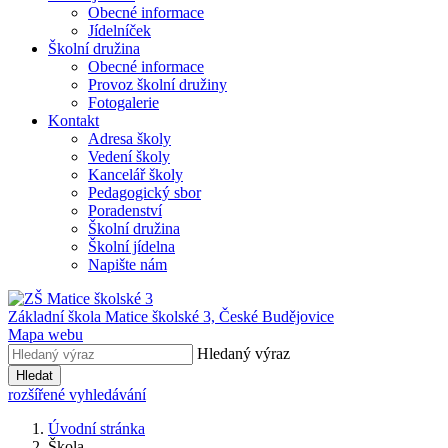
Obecné informace
Jídelníček
Školní družina
Obecné informace
Provoz školní družiny
Fotogalerie
Kontakt
Adresa školy
Vedení školy
Kancelář školy
Pedagogický sbor
Poradenství
Školní družina
Školní jídelna
Napište nám
Základní škola Matice školské 3,
České Budějovice
Mapa webu
Hledaný výraz
Hledat
rozšířené vyhledávání
Úvodní stránka
Škola