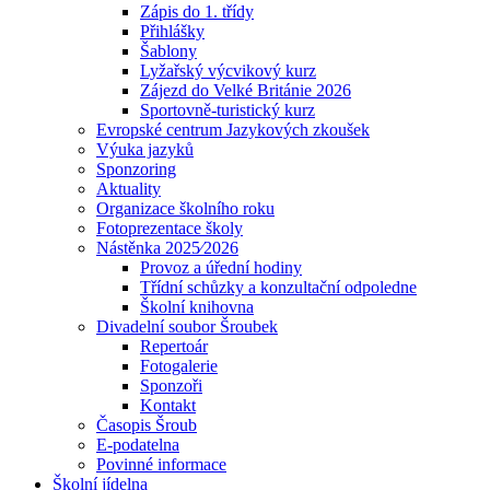
Zápis do 1. třídy
Přihlášky
Šablony
Lyžařský výcvikový kurz
Zájezd do Velké Británie 2026
Sportovně-turistický kurz
Evropské centrum Jazykových zkoušek
Výuka jazyků
Sponzoring
Aktuality
Organizace školního roku
Fotoprezentace školy
Nástěnka 2025⁄2026
Provoz a úřední hodiny
Třídní schůzky a konzultační odpoledne
Školní knihovna
Divadelní soubor Šroubek
Repertoár
Fotogalerie
Sponzoři
Kontakt
Časopis Šroub
E-podatelna
Povinné informace
Školní jídelna