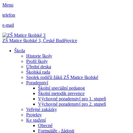
Menu
telefon
e-mail
ZŠ Matice školské 3,
České Budějovice
Škola
Historie školy
Profil školy
Úřední deska
Školská rada
Spolek rodičů žáků ZŠ Matice školské
Poradenství
Školní speciální pedagog
Školní metodik prevence
Výchovné poradenství pro 1. stupeň
Výchovné poradenství pro 2. stupeň
Veřejné zakázky
Projekty
Ke stažení
Obecné
Formuláře - žádosti