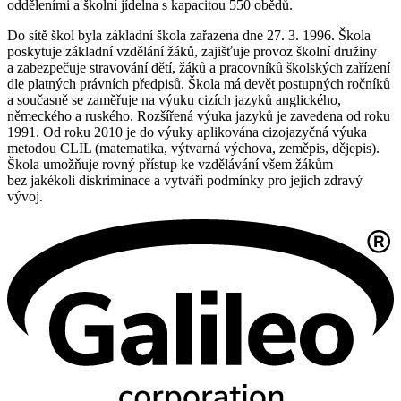
odděleními a školní jídelna s kapacitou 550 obědů.
Do sítě škol byla základní škola zařazena dne 27. 3. 1996. Škola
poskytuje základní vzdělání žáků, zajišťuje provoz školní družiny
a zabezpečuje stravování dětí, žáků a pracovníků školských zařízení
dle platných právních předpisů. Škola má devět postupných ročníků
a současně se zaměřuje na výuku cizích jazyků anglického,
německého a ruského. Rozšířená výuka jazyků je zavedena od roku
1991. Od roku 2010 je do výuky aplikována cizojazyčná výuka
metodou CLIL (matematika, výtvarná výchova, zeměpis, dějepis).
Škola umožňuje rovný přístup ke vzdělávání všem žákům
bez jakékoli diskriminace a vytváří podmínky pro jejich zdravý
vývoj.