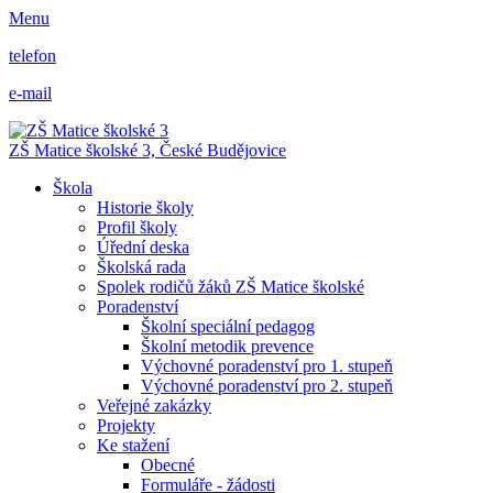
Menu
telefon
e-mail
ZŠ Matice školské 3,
České Budějovice
Škola
Historie školy
Profil školy
Úřední deska
Školská rada
Spolek rodičů žáků ZŠ Matice školské
Poradenství
Školní speciální pedagog
Školní metodik prevence
Výchovné poradenství pro 1. stupeň
Výchovné poradenství pro 2. stupeň
Veřejné zakázky
Projekty
Ke stažení
Obecné
Formuláře - žádosti