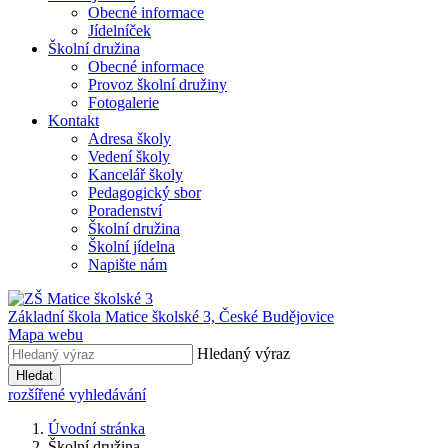
Obecné informace
Jídelníček
Školní družina
Obecné informace
Provoz školní družiny
Fotogalerie
Kontakt
Adresa školy
Vedení školy
Kancelář školy
Pedagogický sbor
Poradenství
Školní družina
Školní jídelna
Napište nám
Základní škola Matice školské 3,
České Budějovice
Mapa webu
Hledaný výraz
Hledat
rozšířené vyhledávání
Úvodní stránka
Školní družina