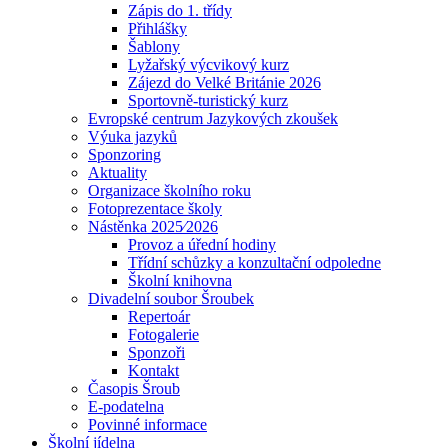
Zápis do 1. třídy
Přihlášky
Šablony
Lyžařský výcvikový kurz
Zájezd do Velké Británie 2026
Sportovně-turistický kurz
Evropské centrum Jazykových zkoušek
Výuka jazyků
Sponzoring
Aktuality
Organizace školního roku
Fotoprezentace školy
Nástěnka 2025⁄2026
Provoz a úřední hodiny
Třídní schůzky a konzultační odpoledne
Školní knihovna
Divadelní soubor Šroubek
Repertoár
Fotogalerie
Sponzoři
Kontakt
Časopis Šroub
E-podatelna
Povinné informace
Školní jídelna