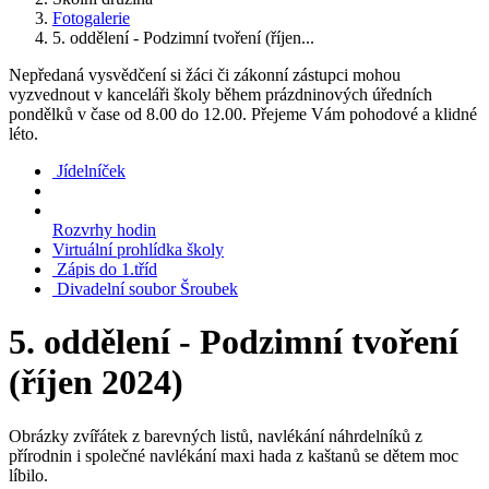
Fotogalerie
5. oddělení - Podzimní tvoření (říjen...
Nepředaná vysvědčení si žáci či zákonní zástupci mohou
vyzvednout v kanceláři školy během prázdninových úředních
pondělků v čase od 8.00 do 12.00. Přejeme Vám pohodové a klidné
léto.
Jídelníček
Rozvrhy hodin
Virtuální prohlídka školy
Zápis do 1.tříd
Divadelní soubor Šroubek
5. oddělení - Podzimní tvoření
(říjen 2024)
Obrázky zvířátek z barevných listů, navlékání náhrdelníků z
přírodnin i společné navlékání maxi hada z kaštanů se dětem moc
líbilo.