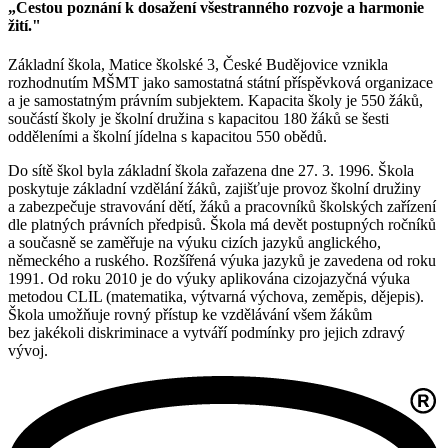
„Cestou poznání k dosažení všestranného rozvoje a harmonie
žití."
Základní škola, Matice školské 3, České Budějovice vznikla
rozhodnutím MŠMT jako samostatná státní příspěvková organizace
a je samostatným právním subjektem. Kapacita školy je 550 žáků,
součástí školy je školní družina s kapacitou 180 žáků se šesti
odděleními a školní jídelna s kapacitou 550 obědů.
Do sítě škol byla základní škola zařazena dne 27. 3. 1996. Škola
poskytuje základní vzdělání žáků, zajišťuje provoz školní družiny
a zabezpečuje stravování dětí, žáků a pracovníků školských zařízení
dle platných právních předpisů. Škola má devět postupných ročníků
a současně se zaměřuje na výuku cizích jazyků anglického,
německého a ruského. Rozšířená výuka jazyků je zavedena od roku
1991. Od roku 2010 je do výuky aplikována cizojazyčná výuka
metodou CLIL (matematika, výtvarná výchova, zeměpis, dějepis).
Škola umožňuje rovný přístup ke vzdělávání všem žákům
bez jakékoli diskriminace a vytváří podmínky pro jejich zdravý
vývoj.