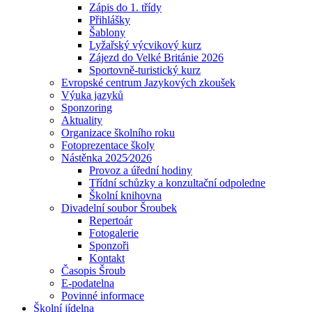
Zápis do 1. třídy
Přihlášky
Šablony
Lyžařský výcvikový kurz
Zájezd do Velké Británie 2026
Sportovně-turistický kurz
Evropské centrum Jazykových zkoušek
Výuka jazyků
Sponzoring
Aktuality
Organizace školního roku
Fotoprezentace školy
Nástěnka 2025⁄2026
Provoz a úřední hodiny
Třídní schůzky a konzultační odpoledne
Školní knihovna
Divadelní soubor Šroubek
Repertoár
Fotogalerie
Sponzoři
Kontakt
Časopis Šroub
E-podatelna
Povinné informace
Školní jídelna