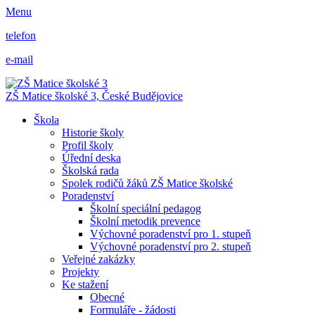
Menu
telefon
e-mail
ZŠ Matice školské 3,
České Budějovice
Škola
Historie školy
Profil školy
Úřední deska
Školská rada
Spolek rodičů žáků ZŠ Matice školské
Poradenství
Školní speciální pedagog
Školní metodik prevence
Výchovné poradenství pro 1. stupeň
Výchovné poradenství pro 2. stupeň
Veřejné zakázky
Projekty
Ke stažení
Obecné
Formuláře - žádosti