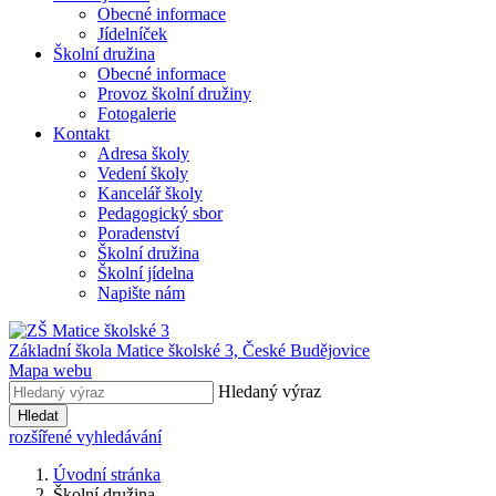
Obecné informace
Jídelníček
Školní družina
Obecné informace
Provoz školní družiny
Fotogalerie
Kontakt
Adresa školy
Vedení školy
Kancelář školy
Pedagogický sbor
Poradenství
Školní družina
Školní jídelna
Napište nám
Základní škola Matice školské 3,
České Budějovice
Mapa webu
Hledaný výraz
Hledat
rozšířené vyhledávání
Úvodní stránka
Školní družina