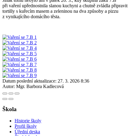
Jinak tomu nebylo ani v pátek 20. 3., kdy skupina žáků 7.B
při vaření upřednostnila slanou kuchyni a chutně zvládla připravit
tortilly s kuřecím masem a zeleninou na dva způsoby a pizzu
z vynikajícího domácího těsta.
Datum poslední aktualizace:
27. 3. 2026 8:36
Autor:
Mgr. Barbora Kadlecová
Škola
Historie školy
Profil školy
Úřední deska