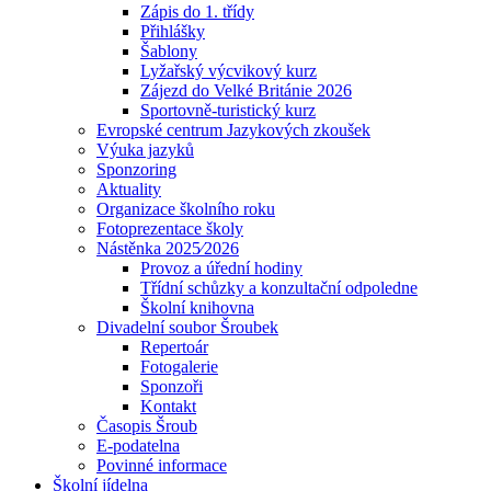
Zápis do 1. třídy
Přihlášky
Šablony
Lyžařský výcvikový kurz
Zájezd do Velké Británie 2026
Sportovně-turistický kurz
Evropské centrum Jazykových zkoušek
Výuka jazyků
Sponzoring
Aktuality
Organizace školního roku
Fotoprezentace školy
Nástěnka 2025⁄2026
Provoz a úřední hodiny
Třídní schůzky a konzultační odpoledne
Školní knihovna
Divadelní soubor Šroubek
Repertoár
Fotogalerie
Sponzoři
Kontakt
Časopis Šroub
E-podatelna
Povinné informace
Školní jídelna