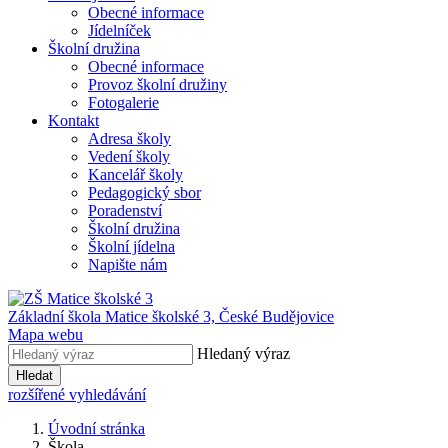
Obecné informace
Jídelníček
Školní družina
Obecné informace
Provoz školní družiny
Fotogalerie
Kontakt
Adresa školy
Vedení školy
Kancelář školy
Pedagogický sbor
Poradenství
Školní družina
Školní jídelna
Napište nám
Základní škola Matice školské 3,
České Budějovice
Mapa webu
Hledaný výraz
Hledat
rozšířené vyhledávání
Úvodní stránka
Škola