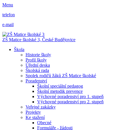
Menu
telefon
e-mail
ZŠ Matice školské 3,
České Budějovice
Škola
Historie školy
Profil školy
Úřední deska
Školská rada
Spolek rodičů žáků ZŠ Matice školské
Poradenství
Školní speciální pedagog
Školní metodik prevence
Výchovné poradenství pro 1. stupeň
Výchovné poradenství pro 2. stupeň
Veřejné zakázky
Projekty
Ke stažení
Obecné
Formuláře - žádosti