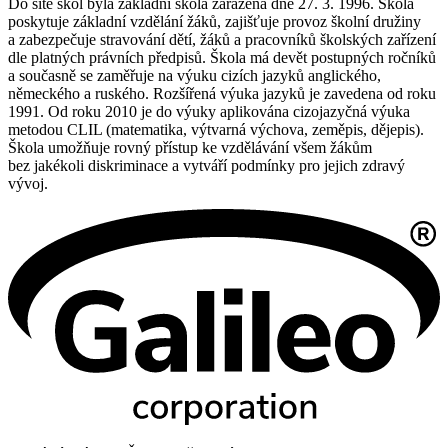
Do sítě škol byla základní škola zařazena dne 27. 3. 1996. Škola
poskytuje základní vzdělání žáků, zajišťuje provoz školní družiny
a zabezpečuje stravování dětí, žáků a pracovníků školských zařízení
dle platných právních předpisů. Škola má devět postupných ročníků
a současně se zaměřuje na výuku cizích jazyků anglického,
německého a ruského. Rozšířená výuka jazyků je zavedena od roku
1991. Od roku 2010 je do výuky aplikována cizojazyčná výuka
metodou CLIL (matematika, výtvarná výchova, zeměpis, dějepis).
Škola umožňuje rovný přístup ke vzdělávání všem žákům
bez jakékoli diskriminace a vytváří podmínky pro jejich zdravý
vývoj.