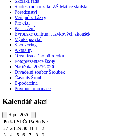
Školská rada
Spolek rodičů žáků ZŠ Matice školské
Poradenství
Veřejné zakázky
Projekty
Ke stažení
Evropské centrum Jazykových zkoušek
Výuka jazyků
Sponzoring
Aktuality
Organizace školního roku
Fotoprezentace školy
Nástěnka 2025⁄2026
Divadelní soubor Šroubek
Časopis Šroub
E-podatelna
Povinné informace
Kalendář akcí
Srpen
2026
Po
Út
St
Čt
Pá
So
Ne
27
28
29
30
31
1
2
3
4
5
6
7
8
9