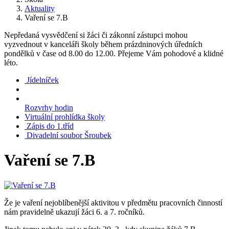
Aktuality
Vaření se 7.B
Nepředaná vysvědčení si žáci či zákonní zástupci mohou
vyzvednout v kanceláři školy během prázdninových úředních
pondělků v čase od 8.00 do 12.00. Přejeme Vám pohodové a klidné
léto.
Jídelníček
Rozvrhy hodin
Virtuální prohlídka školy
Zápis do 1.tříd
Divadelní soubor Šroubek
Vaření se 7.B
Že je vaření nejoblíbenější aktivitou v předmětu pracovních činností
nám pravidelně ukazují žáci 6. a 7. ročníků.