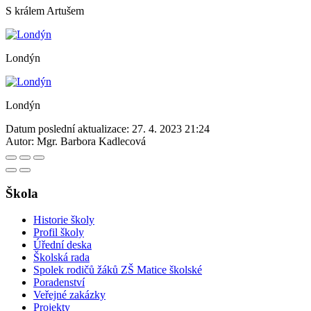
S králem Artušem
Londýn
Londýn
Datum poslední aktualizace:
27. 4. 2023 21:24
Autor:
Mgr. Barbora Kadlecová
Škola
Historie školy
Profil školy
Úřední deska
Školská rada
Spolek rodičů žáků ZŠ Matice školské
Poradenství
Veřejné zakázky
Projekty