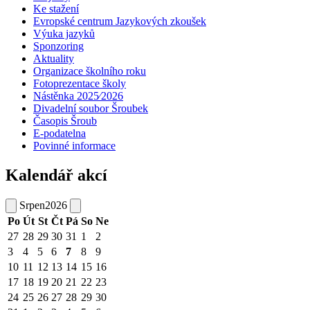
Ke stažení
Evropské centrum Jazykových zkoušek
Výuka jazyků
Sponzoring
Aktuality
Organizace školního roku
Fotoprezentace školy
Nástěnka 2025⁄2026
Divadelní soubor Šroubek
Časopis Šroub
E-podatelna
Povinné informace
Kalendář akcí
Srpen
2026
Po
Út
St
Čt
Pá
So
Ne
27
28
29
30
31
1
2
3
4
5
6
7
8
9
10
11
12
13
14
15
16
17
18
19
20
21
22
23
24
25
26
27
28
29
30