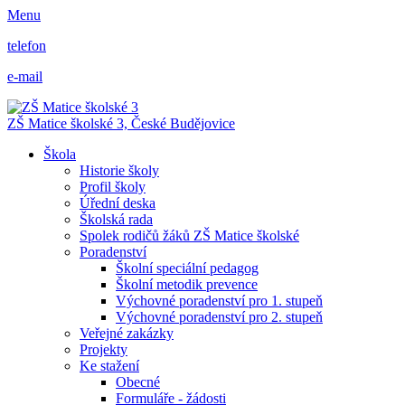
Menu
telefon
e-mail
ZŠ Matice školské 3,
České Budějovice
Škola
Historie školy
Profil školy
Úřední deska
Školská rada
Spolek rodičů žáků ZŠ Matice školské
Poradenství
Školní speciální pedagog
Školní metodik prevence
Výchovné poradenství pro 1. stupeň
Výchovné poradenství pro 2. stupeň
Veřejné zakázky
Projekty
Ke stažení
Obecné
Formuláře - žádosti