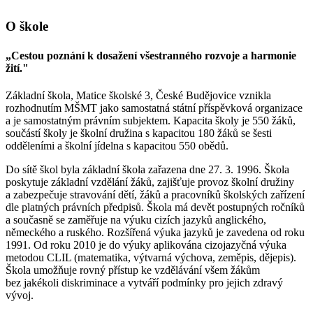
O škole
„Cestou poznání k dosažení všestranného rozvoje a harmonie
žití."
Základní škola, Matice školské 3, České Budějovice vznikla
rozhodnutím MŠMT jako samostatná státní příspěvková organizace
a je samostatným právním subjektem. Kapacita školy je 550 žáků,
součástí školy je školní družina s kapacitou 180 žáků se šesti
odděleními a školní jídelna s kapacitou 550 obědů.
Do sítě škol byla základní škola zařazena dne 27. 3. 1996. Škola
poskytuje základní vzdělání žáků, zajišťuje provoz školní družiny
a zabezpečuje stravování dětí, žáků a pracovníků školských zařízení
dle platných právních předpisů. Škola má devět postupných ročníků
a současně se zaměřuje na výuku cizích jazyků anglického,
německého a ruského. Rozšířená výuka jazyků je zavedena od roku
1991. Od roku 2010 je do výuky aplikována cizojazyčná výuka
metodou CLIL (matematika, výtvarná výchova, zeměpis, dějepis).
Škola umožňuje rovný přístup ke vzdělávání všem žákům
bez jakékoli diskriminace a vytváří podmínky pro jejich zdravý
vývoj.