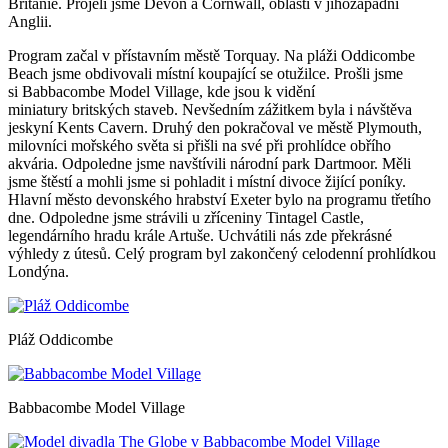
Británie. Projeli jsme Devon a Cornwall, oblasti v jihozápadní
Anglii.
Program začal v přístavním městě Torquay. Na pláži Oddicombe
Beach jsme obdivovali místní koupající se otužilce. Prošli jsme
si Babbacombe Model Village, kde jsou k vidění
miniatury britských staveb. Nevšedním zážitkem byla i návštěva
jeskyní Kents Cavern. Druhý den pokračoval ve městě Plymouth,
milovníci mořského světa si přišli na své při prohlídce obřího
akvária. Odpoledne jsme navštívili národní park Dartmoor. Měli
jsme štěstí a mohli jsme si pohladit i místní divoce žijící poníky.
Hlavní město devonského hrabství Exeter bylo na programu třetího
dne. Odpoledne jsme strávili u zříceniny Tintagel Castle,
legendárního hradu krále Artuše. Uchvátili nás zde překrásné
výhledy z útesů. Celý program byl zakončený celodenní prohlídkou
Londýna.
Pláž Oddicombe
Babbacombe Model Village