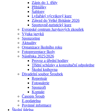
Zápis do 1. třídy
Přihlášky
Šablony
Lyžařský výcvikový kurz
Zájezd do Velké Británie 2026
Sportovně-turistický kurz
Evropské centrum Jazykových zkoušek
Výuka jazyků
Sponzoring
Aktuality
Organizace školního roku
Fotoprezentace školy
Nástěnka 2025⁄2026
Provoz a úřední hodiny
Třídní schůzky a konzultační odpoledne
Školní knihovna
Divadelní soubor Šroubek
Repertoár
Fotogalerie
Sponzoři
Kontakt
Časopis Šroub
E-podatelna
Povinné informace
Školní jídelna