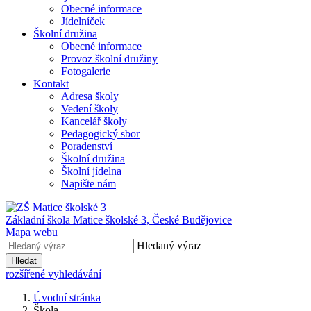
Obecné informace
Jídelníček
Školní družina
Obecné informace
Provoz školní družiny
Fotogalerie
Kontakt
Adresa školy
Vedení školy
Kancelář školy
Pedagogický sbor
Poradenství
Školní družina
Školní jídelna
Napište nám
Základní škola Matice školské 3,
České Budějovice
Mapa webu
Hledaný výraz
Hledat
rozšířené vyhledávání
Úvodní stránka
Škola