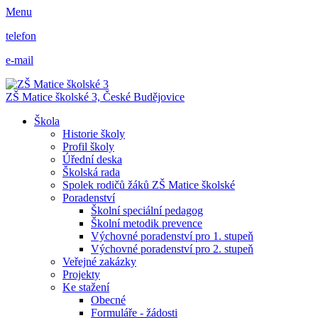
Menu
telefon
e-mail
ZŠ Matice školské 3,
České Budějovice
Škola
Historie školy
Profil školy
Úřední deska
Školská rada
Spolek rodičů žáků ZŠ Matice školské
Poradenství
Školní speciální pedagog
Školní metodik prevence
Výchovné poradenství pro 1. stupeň
Výchovné poradenství pro 2. stupeň
Veřejné zakázky
Projekty
Ke stažení
Obecné
Formuláře - žádosti