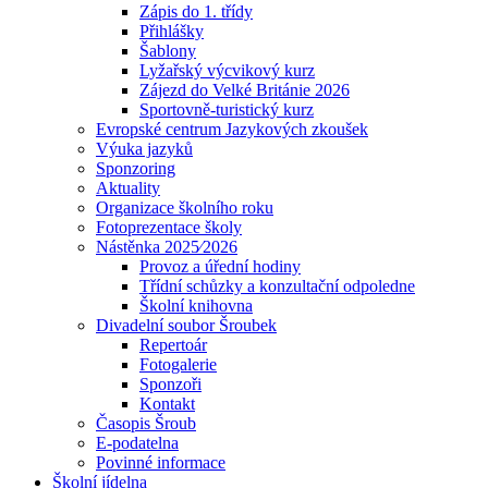
Zápis do 1. třídy
Přihlášky
Šablony
Lyžařský výcvikový kurz
Zájezd do Velké Británie 2026
Sportovně-turistický kurz
Evropské centrum Jazykových zkoušek
Výuka jazyků
Sponzoring
Aktuality
Organizace školního roku
Fotoprezentace školy
Nástěnka 2025⁄2026
Provoz a úřední hodiny
Třídní schůzky a konzultační odpoledne
Školní knihovna
Divadelní soubor Šroubek
Repertoár
Fotogalerie
Sponzoři
Kontakt
Časopis Šroub
E-podatelna
Povinné informace
Školní jídelna