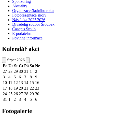
Sponzoring
Aktuality
Organizace školního roku
Fotoprezentace školy
Nástěnka 2025⁄2026
Divadelní soubor Šroubek
Časopis Šroub
E-podatelna
Povinné informace
Kalendář akcí
Srpen
2026
Po
Út
St
Čt
Pá
So
Ne
27
28
29
30
31
1
2
3
4
5
6
7
8
9
10
11
12
13
14
15
16
17
18
19
20
21
22
23
24
25
26
27
28
29
30
31
1
2
3
4
5
6
Fotogalerie