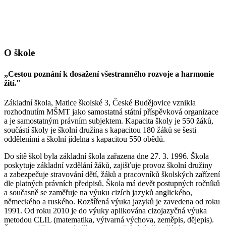
O škole
„Cestou poznání k dosažení všestranného rozvoje a harmonie
žití."
Základní škola, Matice školské 3, České Budějovice vznikla
rozhodnutím MŠMT jako samostatná státní příspěvková organizace
a je samostatným právním subjektem. Kapacita školy je 550 žáků,
součástí školy je školní družina s kapacitou 180 žáků se šesti
odděleními a školní jídelna s kapacitou 550 obědů.
Do sítě škol byla základní škola zařazena dne 27. 3. 1996. Škola
poskytuje základní vzdělání žáků, zajišťuje provoz školní družiny
a zabezpečuje stravování dětí, žáků a pracovníků školských zařízení
dle platných právních předpisů. Škola má devět postupných ročníků
a současně se zaměřuje na výuku cizích jazyků anglického,
německého a ruského. Rozšířená výuka jazyků je zavedena od roku
1991. Od roku 2010 je do výuky aplikována cizojazyčná výuka
metodou CLIL (matematika, výtvarná výchova, zeměpis, dějepis).