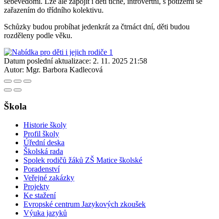
sebevědomí. Lze ale zapojit i děti tiché, introvertní, s potížemi se
zařazením do třídního kolektivu.
Schůzky budou probíhat jedenkrát za čtrnáct dní, děti budou
rozděleny podle věku.
Datum poslední aktualizace:
2. 11. 2025 21:58
Autor:
Mgr. Barbora Kadlecová
Škola
Historie školy
Profil školy
Úřední deska
Školská rada
Spolek rodičů žáků ZŠ Matice školské
Poradenství
Veřejné zakázky
Projekty
Ke stažení
Evropské centrum Jazykových zkoušek
Výuka jazyků