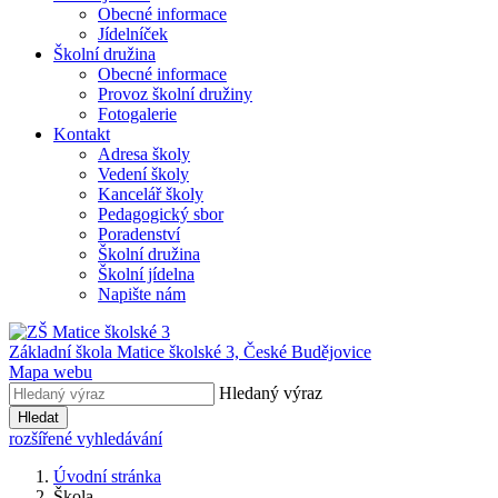
Obecné informace
Jídelníček
Školní družina
Obecné informace
Provoz školní družiny
Fotogalerie
Kontakt
Adresa školy
Vedení školy
Kancelář školy
Pedagogický sbor
Poradenství
Školní družina
Školní jídelna
Napište nám
Základní škola Matice školské 3,
České Budějovice
Mapa webu
Hledaný výraz
Hledat
rozšířené vyhledávání
Úvodní stránka
Škola