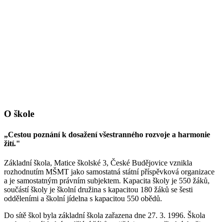
O škole
„Cestou poznání k dosažení všestranného rozvoje a harmonie
žití."
Základní škola, Matice školské 3, České Budějovice vznikla
rozhodnutím MŠMT jako samostatná státní příspěvková organizace
a je samostatným právním subjektem. Kapacita školy je 550 žáků,
součástí školy je školní družina s kapacitou 180 žáků se šesti
odděleními a školní jídelna s kapacitou 550 obědů.
Do sítě škol byla základní škola zařazena dne 27. 3. 1996. Škola