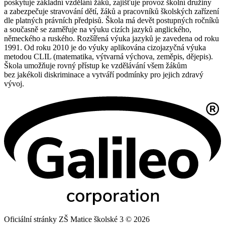
poskytuje základní vzdělání žáků, zajišťuje provoz školní družiny
a zabezpečuje stravování dětí, žáků a pracovníků školských zařízení
dle platných právních předpisů. Škola má devět postupných ročníků
a současně se zaměřuje na výuku cizích jazyků anglického,
německého a ruského. Rozšířená výuka jazyků je zavedena od roku
1991. Od roku 2010 je do výuky aplikována cizojazyčná výuka
metodou CLIL (matematika, výtvarná výchova, zeměpis, dějepis).
Škola umožňuje rovný přístup ke vzdělávání všem žákům
bez jakékoli diskriminace a vytváří podmínky pro jejich zdravý
vývoj.
Oficiální stránky ZŠ Matice školské 3 © 2026