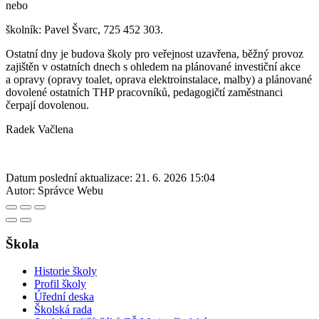
nebo
školník: Pavel Švarc, 725 452 303.
Ostatní dny je budova školy pro veřejnost uzavřena, běžný provoz
zajištěn v ostatních dnech s ohledem na plánované investiční akce
a opravy (opravy toalet, oprava elektroinstalace, malby) a plánované
dovolené ostatních THP pracovníků, pedagogičtí zaměstnanci
čerpají dovolenou.
Radek Vačlena
Datum poslední aktualizace:
21. 6. 2026 15:04
Autor:
Správce Webu
Škola
Historie školy
Profil školy
Úřední deska
Školská rada