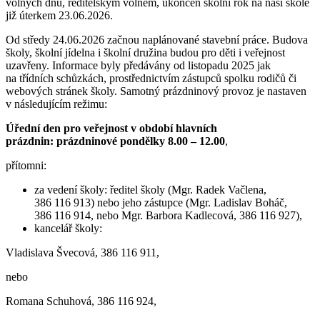
volných dnů, ředitelským volnem, ukončen školní rok na naší škole
již úterkem 23.06.2026.
Od středy 24.06.2026 začnou naplánované stavební práce. Budova
školy, školní jídelna i školní družina budou pro děti i veřejnost
uzavřeny. Informace byly předávány od listopadu 2025 jak
na třídních schůzkách, prostřednictvím zástupců spolku rodičů či
webových stránek školy. Samotný prázdninový provoz je nastaven
v následujícím režimu:
Úřední den pro veřejnost v období hlavních
prázdnin: prázdninové pondělky 8.00 – 12.00
,
přítomni:
za vedení školy: ředitel školy (Mgr. Radek Vačlena,
386 116 913) nebo jeho zástupce (Mgr. Ladislav Boháč,
386 116 914, nebo Mgr. Barbora Kadlecová, 386 116 927),
kancelář školy:
Vladislava Švecová, 386 116 911,
nebo
Romana Schuhová, 386 116 924,