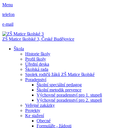
Menu
telefon
e-mail
ZŠ Matice školské 3,
České Budějovice
Škola
Historie školy
Profil školy
Úřední deska
Školská rada
Spolek rodičů žáků ZŠ Matice školské
Poradenství
Školní speciální pedagog
Školní metodik prevence
Výchovné poradenství pro 1. stupeň
Výchovné poradenství pro 2. stupeň
Veřejné zakázky
Projekty
Ke stažení
Obecné
Formuláře - žádosti