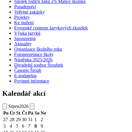
Spolek rodičů žáků ZŠ Matice školské
Poradenství
Veřejné zakázky
Projekty
Ke stažení
Evropské centrum Jazykových zkoušek
Výuka jazyků
Sponzoring
Aktuality
Organizace školního roku
Fotoprezentace školy
Nástěnka 2025⁄2026
Divadelní soubor Šroubek
Časopis Šroub
E-podatelna
Povinné informace
Kalendář akcí
Srpen
2026
Po
Út
St
Čt
Pá
So
Ne
27
28
29
30
31
1
2
3
4
5
6
7
8
9