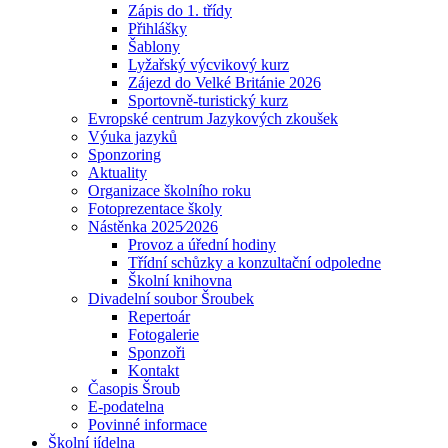
Zápis do 1. třídy
Přihlášky
Šablony
Lyžařský výcvikový kurz
Zájezd do Velké Británie 2026
Sportovně-turistický kurz
Evropské centrum Jazykových zkoušek
Výuka jazyků
Sponzoring
Aktuality
Organizace školního roku
Fotoprezentace školy
Nástěnka 2025⁄2026
Provoz a úřední hodiny
Třídní schůzky a konzultační odpoledne
Školní knihovna
Divadelní soubor Šroubek
Repertoár
Fotogalerie
Sponzoři
Kontakt
Časopis Šroub
E-podatelna
Povinné informace
Školní jídelna