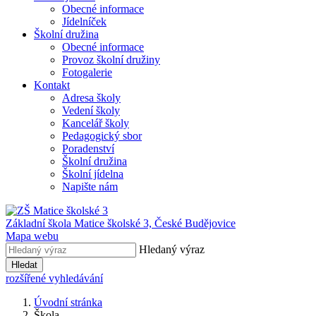
Obecné informace
Jídelníček
Školní družina
Obecné informace
Provoz školní družiny
Fotogalerie
Kontakt
Adresa školy
Vedení školy
Kancelář školy
Pedagogický sbor
Poradenství
Školní družina
Školní jídelna
Napište nám
Základní škola Matice školské 3,
České Budějovice
Mapa webu
Hledaný výraz
Hledat
rozšířené vyhledávání
Úvodní stránka
Škola