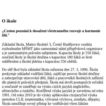
O škole
„Cestou poznání k dosažení všestranného rozvoje a harmonie
žití."
Základní škola, Matice školské 3, České Budějovice vznikla
rozhodnutím MŠMT jako samostatná státní příspěvková organizace
a je samostatným právním subjektem. Kapacita školy je 550 žáků,
součástí školy je školní družina s kapacitou 180 žáků se šesti
odděleními a školní jídelna s kapacitou 550 obědů.
Do sítě škol byla základní škola zařazena dne 27. 3. 1996. Škola
poskytuje základní vzdělání žáků, zajišťuje provoz školní družiny
a zabezpečuje stravování dětí, žáků a pracovníků školských zařízení
dle platných právních předpisů. Škola má devět postupných ročníků
a současně se zaměřuje na výuku cizích jazyků anglického,
německého a ruského. Rozšířená výuka jazyků je zavedena od roku
1991. Od roku 2010 je do výuky aplikována cizojazyčná výuka
metodou CLIL (matematika, výtvarná výchova, zeměpis, dějepis).
Škola umožňuje rovný přístup ke vzdělávání všem žákům