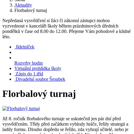
Aktuality
Florbalový turnaj
Nepředaná vysvědčení si žáci či zákonní zástupci mohou
vyzvednout v kanceláři školy během prázdninových úředních
pondělků v čase od 8.00 do 12.00. Přejeme Vám pohodové a klidné
léto.
Jídelníček
Rozvrhy hodin
Virtuální prohlídka školy
Zápis do 1.tříd
Divadelní soubor Šroubek
Florbalový turnaj
Již 8. ročník florbalového turnaje se uskutečnil jen pár dní před
vysvědčením. Třídy před začátkem vybíraly hráče, řešily strategii a
ladily formu. Dlouho dopředu se řešilo, zda vyhrají učitelé, nebo je