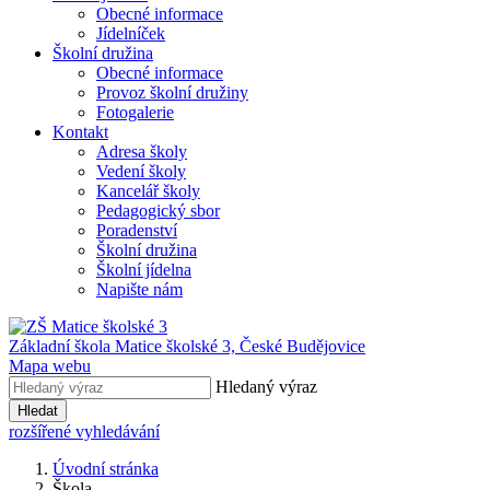
Obecné informace
Jídelníček
Školní družina
Obecné informace
Provoz školní družiny
Fotogalerie
Kontakt
Adresa školy
Vedení školy
Kancelář školy
Pedagogický sbor
Poradenství
Školní družina
Školní jídelna
Napište nám
Základní škola Matice školské 3,
České Budějovice
Mapa webu
Hledaný výraz
Hledat
rozšířené vyhledávání
Úvodní stránka
Škola