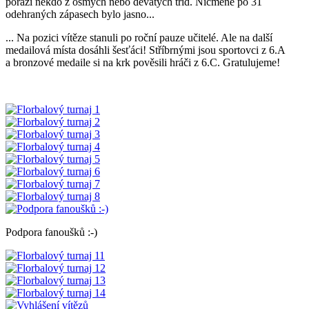
porazí někdo z osmých nebo devátých tříd. Nicméně po 31
odehraných zápasech bylo jasno...
... Na pozici vítěze stanuli po roční pauze učitelé. Ale na další
medailová místa dosáhli šesťáci! Stříbrnými jsou sportovci z 6.A
a bronzové medaile si na krk pověsili hráči z 6.C. Gratulujeme!
Podpora fanoušků :-)