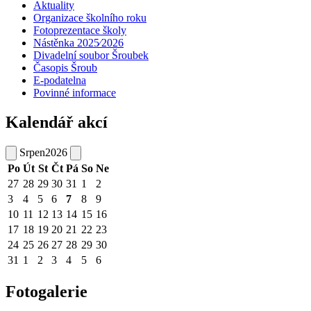
Aktuality
Organizace školního roku
Fotoprezentace školy
Nástěnka 2025⁄2026
Divadelní soubor Šroubek
Časopis Šroub
E-podatelna
Povinné informace
Kalendář akcí
Srpen
2026
Po
Út
St
Čt
Pá
So
Ne
27
28
29
30
31
1
2
3
4
5
6
7
8
9
10
11
12
13
14
15
16
17
18
19
20
21
22
23
24
25
26
27
28
29
30
31
1
2
3
4
5
6
Fotogalerie