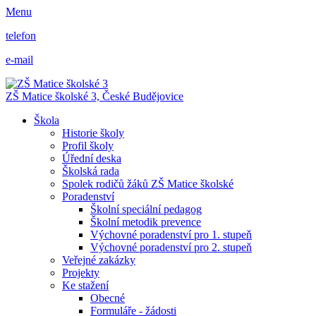
Menu
telefon
e-mail
ZŠ Matice školské 3,
České Budějovice
Škola
Historie školy
Profil školy
Úřední deska
Školská rada
Spolek rodičů žáků ZŠ Matice školské
Poradenství
Školní speciální pedagog
Školní metodik prevence
Výchovné poradenství pro 1. stupeň
Výchovné poradenství pro 2. stupeň
Veřejné zakázky
Projekty
Ke stažení
Obecné
Formuláře - žádosti