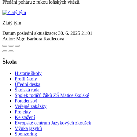
Předání poháru z rukou loňských vítězů.
Zlatý tým
Datum poslední aktualizace:
30. 6. 2025 21:01
Autor:
Mgr. Barbora Kadlecová
Škola
Historie školy
Profil školy
Úřední deska
Školská rada
Spolek rodičů žáků ZŠ Matice školské
Poradenství
Veřejné zakázky
Projekty
Ke stažení
Evropské centrum Jazykových zkoušek
Výuka jazyků
Sponzoring