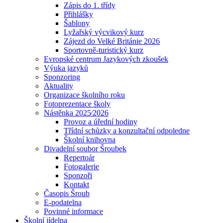
Zápis do 1. třídy
Přihlášky
Šablony
Lyžařský výcvikový kurz
Zájezd do Velké Británie 2026
Sportovně-turistický kurz
Evropské centrum Jazykových zkoušek
Výuka jazyků
Sponzoring
Aktuality
Organizace školního roku
Fotoprezentace školy
Nástěnka 2025⁄2026
Provoz a úřední hodiny
Třídní schůzky a konzultační odpoledne
Školní knihovna
Divadelní soubor Šroubek
Repertoár
Fotogalerie
Sponzoři
Kontakt
Časopis Šroub
E-podatelna
Povinné informace
Školní jídelna