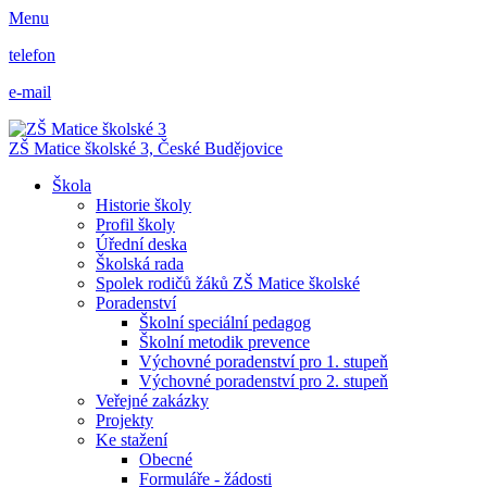
Menu
telefon
e-mail
ZŠ Matice školské 3,
České Budějovice
Škola
Historie školy
Profil školy
Úřední deska
Školská rada
Spolek rodičů žáků ZŠ Matice školské
Poradenství
Školní speciální pedagog
Školní metodik prevence
Výchovné poradenství pro 1. stupeň
Výchovné poradenství pro 2. stupeň
Veřejné zakázky
Projekty
Ke stažení
Obecné
Formuláře - žádosti