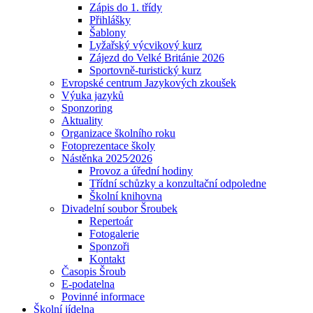
Zápis do 1. třídy
Přihlášky
Šablony
Lyžařský výcvikový kurz
Zájezd do Velké Británie 2026
Sportovně-turistický kurz
Evropské centrum Jazykových zkoušek
Výuka jazyků
Sponzoring
Aktuality
Organizace školního roku
Fotoprezentace školy
Nástěnka 2025⁄2026
Provoz a úřední hodiny
Třídní schůzky a konzultační odpoledne
Školní knihovna
Divadelní soubor Šroubek
Repertoár
Fotogalerie
Sponzoři
Kontakt
Časopis Šroub
E-podatelna
Povinné informace
Školní jídelna