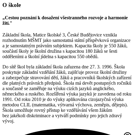
O škole
„Cestou poznání k dosažení všestranného rozvoje a harmonie
žití."
Základní škola, Matice školské 3, České Budějovice vznikla
rozhodnutím MŠMT jako samostatná státní příspěvková organizace
a je samostatným právním subjektem. Kapacita školy je 550 žáků,
součástí školy je školní družina s kapacitou 180 žáků se šesti
odděleními a školní jídelna s kapacitou 550 obědů.
Do sítě škol byla základní škola zařazena dne 27. 3. 1996. Škola
poskytuje základní vzdělání žáků, zajišťuje provoz školní družiny
a zabezpečuje stravování dětí, žáků a pracovníků školských zařízení
dle platných právních předpisů. Škola má devět postupných ročníků
a současně se zaměřuje na výuku cizích jazyků anglického,
německého a ruského. Rozšířená výuka jazyků je zavedena od roku
1991. Od roku 2010 je do výuky aplikována cizojazyčná výuka
metodou CLIL (matematika, výtvarná výchova, zeměpis, dějepis).
Škola umožňuje rovný přístup ke vzdělávání všem žákům
bez jakékoli diskriminace a vytváří podmínky pro jejich zdravý
vývoj.