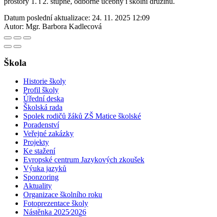
prostory 1. i 2. stupně, odborné učebny i školní družinu.
Datum poslední aktualizace:
24. 11. 2025 12:09
Autor:
Mgr. Barbora Kadlecová
Škola
Historie školy
Profil školy
Úřední deska
Školská rada
Spolek rodičů žáků ZŠ Matice školské
Poradenství
Veřejné zakázky
Projekty
Ke stažení
Evropské centrum Jazykových zkoušek
Výuka jazyků
Sponzoring
Aktuality
Organizace školního roku
Fotoprezentace školy
Nástěnka 2025⁄2026