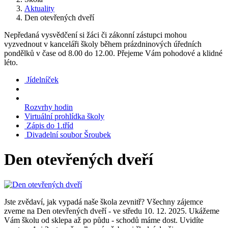
Aktuality
Den otevřených dveří
Nepředaná vysvědčení si žáci či zákonní zástupci mohou
vyzvednout v kanceláři školy během prázdninových úředních
pondělků v čase od 8.00 do 12.00. Přejeme Vám pohodové a klidné
léto.
Jídelníček
Rozvrhy hodin
Virtuální prohlídka školy
Zápis do 1.tříd
Divadelní soubor Šroubek
Den otevřených dveří
Jste zvědaví, jak vypadá naše škola zevnitř? Všechny zájemce
zveme na Den otevřených dveří - ve středu 10. 12. 2025. Ukážeme
Vám školu od sklepa až po půdu - schodů máme dost. Uvidíte