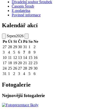
Divadelní soubor Šroubek
Časopis Šroub
E-podatelna
Povinné informace
Kalendář akcí
Srpen
2026
Po
Út
St
Čt
Pá
So
Ne
27
28
29
30
31
1
2
3
4
5
6
7
8
9
10
11
12
13
14
15
16
17
18
19
20
21
22
23
24
25
26
27
28
29
30
31
1
2
3
4
5
6
Fotogalerie
Nejnovější fotogalerie