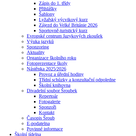
Zápis do 1. třídy
Přihlášky
Šablony
Lyžařský výcvikový kurz
Zájezd do Velké Británie 2026
Sportovně-turistický kurz
Evropské centrum Jazykových zkoušek
Výuka jazyků
Sponzoring
Aktuality
Organizace školního roku
Fotoprezentace školy
Nástěnka 2025⁄2026
Provoz a úřední hodiny
Třídní schůzky a konzultační odpoledne
Školní knihovna
Divadelní soubor Šroubek
Repertoár
Fotogalerie
Sponzoři
Kontakt
Časopis Šroub
E-podatelna
Povinné informace
Školní jídelna