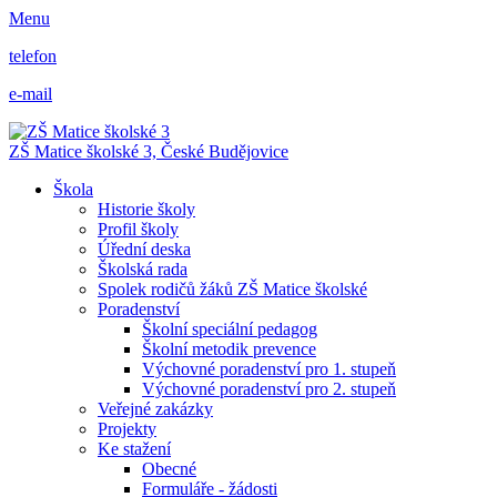
Menu
telefon
e-mail
ZŠ Matice školské 3,
České Budějovice
Škola
Historie školy
Profil školy
Úřední deska
Školská rada
Spolek rodičů žáků ZŠ Matice školské
Poradenství
Školní speciální pedagog
Školní metodik prevence
Výchovné poradenství pro 1. stupeň
Výchovné poradenství pro 2. stupeň
Veřejné zakázky
Projekty
Ke stažení
Obecné
Formuláře - žádosti