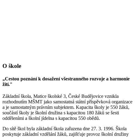
O škole
„Cestou poznání k dosažení všestranného rozvoje a harmonie
žití."
Základní škola, Matice školské 3, České Budějovice vznikla
rozhodnutím MŠMT jako samostatná státní příspěvková organizace
a je samostatným právním subjektem. Kapacita školy je 550 žáků,
součástí školy je školní družina s kapacitou 180 žáků se šesti
odděleními a školní jídelna s kapacitou 550 obědů.
Do sítě škol byla základní škola zařazena dne 27. 3. 1996. Škola
poskytuje základní vzdělání žáků, zajišťuje provoz školní družiny