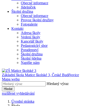
Obecné informace
Jídelníček
Školní družina
Obecné informace
Provoz školní družiny
Fotogalerie
Kontakt
Adresa školy
Vedení školy
Kancelář školy
Pedagogický sbor
Poradenství
Školní družina
Školní jídelna
Napište nám
Základní škola Matice školské 3,
České Budějovice
Mapa webu
Hledaný výraz
Hledat
rozšířené vyhledávání
Úvodní stránka
Škola