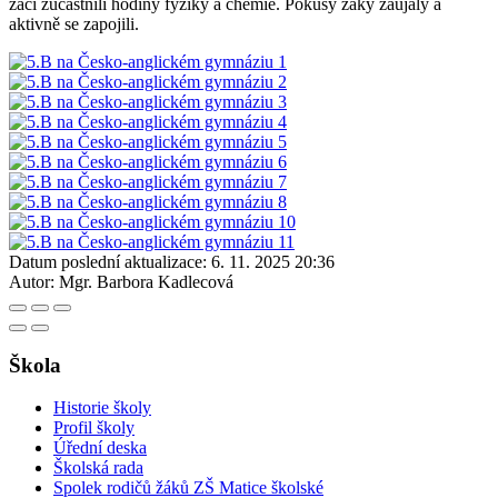
žáci zúčastnili hodiny fyziky a chemie. Pokusy žáky zaujaly a
aktivně se zapojili.
Datum poslední aktualizace:
6. 11. 2025 20:36
Autor:
Mgr. Barbora Kadlecová
Škola
Historie školy
Profil školy
Úřední deska
Školská rada
Spolek rodičů žáků ZŠ Matice školské