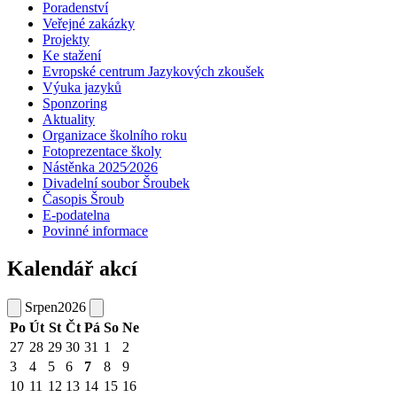
Poradenství
Veřejné zakázky
Projekty
Ke stažení
Evropské centrum Jazykových zkoušek
Výuka jazyků
Sponzoring
Aktuality
Organizace školního roku
Fotoprezentace školy
Nástěnka 2025⁄2026
Divadelní soubor Šroubek
Časopis Šroub
E-podatelna
Povinné informace
Kalendář akcí
Srpen
2026
Po
Út
St
Čt
Pá
So
Ne
27
28
29
30
31
1
2
3
4
5
6
7
8
9
10
11
12
13
14
15
16