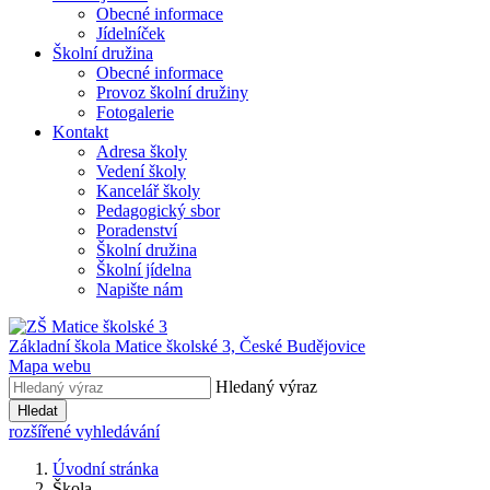
Obecné informace
Jídelníček
Školní družina
Obecné informace
Provoz školní družiny
Fotogalerie
Kontakt
Adresa školy
Vedení školy
Kancelář školy
Pedagogický sbor
Poradenství
Školní družina
Školní jídelna
Napište nám
Základní škola Matice školské 3,
České Budějovice
Mapa webu
Hledaný výraz
Hledat
rozšířené vyhledávání
Úvodní stránka
Škola