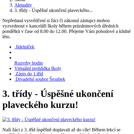
Aktuality
3. třídy - Úspěšné ukončení plaveckého...
Nepředaná vysvědčení si žáci či zákonní zástupci mohou
vyzvednout v kanceláři školy během prázdninových úředních
pondělků v čase od 8.00 do 12.00. Přejeme Vám pohodové a klidné
léto.
Jídelníček
Rozvrhy hodin
Virtuální prohlídka školy
Zápis do 1.tříd
Divadelní soubor Šroubek
3. třídy - Úspěšné ukončení
plaveckého kurzu!
Naši žáci z 3. tříd úspěšně doplavali až do cíle! Během lekcí se