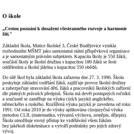
O škole
„Cestou poznání k dosažení všestranného rozvoje a harmonie
žití."
Základní škola, Matice školské 3, České Budějovice vznikla
rozhodnutím MŠMT jako samostatná státní příspěvková organizace
a je samostatným právním subjektem. Kapacita školy je 550 žáků,
součástí školy je školní družina s kapacitou 180 žáků se šesti
odděleními a školní jídelna s kapacitou 550 obědů.
Do sítě škol byla základní škola zařazena dne 27. 3. 1996. Škola
poskytuje základní vzdělání žáků, zajišťuje provoz školní družiny
a zabezpečuje stravování dětí, žáků a pracovníků školských zařízení
dle platných právních předpisů. Škola má devět postupných ročníků
a současně se zaměřuje na výuku cizích jazyků anglického,
německého a ruského. Rozšířená výuka jazyků je zavedena od roku
1991. Od roku 2010 je do výuky aplikována cizojazyčná výuka
metodou CLIL (matematika, výtvarná výchova, zeměpis, dějepis).
Škola umožňuje rovný přístup ke vzdělávání všem žákům
bez jakékoli diskriminace a vytváří podmínky pro jejich zdravý
vývoj.