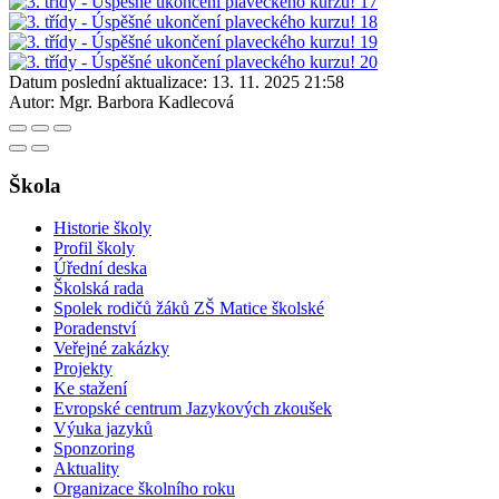
Datum poslední aktualizace:
13. 11. 2025 21:58
Autor:
Mgr. Barbora Kadlecová
Škola
Historie školy
Profil školy
Úřední deska
Školská rada
Spolek rodičů žáků ZŠ Matice školské
Poradenství
Veřejné zakázky
Projekty
Ke stažení
Evropské centrum Jazykových zkoušek
Výuka jazyků
Sponzoring
Aktuality
Organizace školního roku