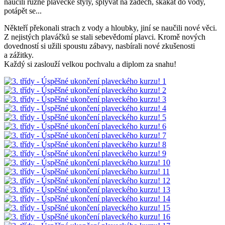
naučili různé plavecké styly, splývat na zádech, skákat do vody,
potápět se...
Někteří překonali strach z vody a hloubky, jiní se naučili nové věci.
Z nejistých plaváčků se stali sebevědomí plavci. Kromě nových
dovedností si užili spoustu zábavy, nasbírali nové zkušenosti
a zážitky.
Každý si zaslouží velkou pochvalu a diplom za snahu!