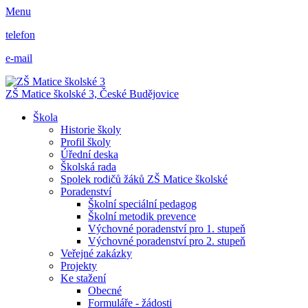
Menu
telefon
e-mail
ZŠ Matice školské 3,
České Budějovice
Škola
Historie školy
Profil školy
Úřední deska
Školská rada
Spolek rodičů žáků ZŠ Matice školské
Poradenství
Školní speciální pedagog
Školní metodik prevence
Výchovné poradenství pro 1. stupeň
Výchovné poradenství pro 2. stupeň
Veřejné zakázky
Projekty
Ke stažení
Obecné
Formuláře - žádosti