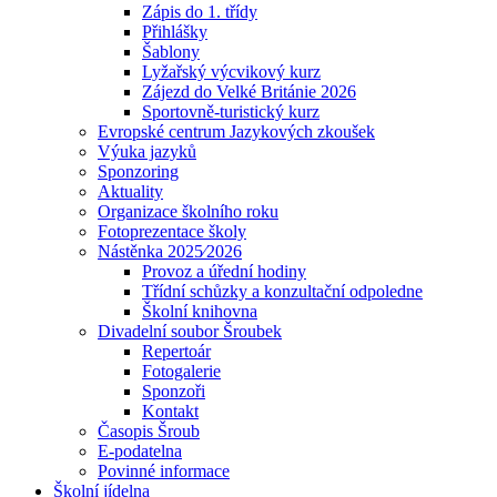
Zápis do 1. třídy
Přihlášky
Šablony
Lyžařský výcvikový kurz
Zájezd do Velké Británie 2026
Sportovně-turistický kurz
Evropské centrum Jazykových zkoušek
Výuka jazyků
Sponzoring
Aktuality
Organizace školního roku
Fotoprezentace školy
Nástěnka 2025⁄2026
Provoz a úřední hodiny
Třídní schůzky a konzultační odpoledne
Školní knihovna
Divadelní soubor Šroubek
Repertoár
Fotogalerie
Sponzoři
Kontakt
Časopis Šroub
E-podatelna
Povinné informace
Školní jídelna