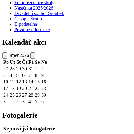
Fotoprezentace školy
Nástěnka 2025⁄2026
Divadelní soubor Šroubek
Časopis Šroub
E-podatelna
Povinné informace
Kalendář akcí
Srpen
2026
Po
Út
St
Čt
Pá
So
Ne
27
28
29
30
31
1
2
3
4
5
6
7
8
9
10
11
12
13
14
15
16
17
18
19
20
21
22
23
24
25
26
27
28
29
30
31
1
2
3
4
5
6
Fotogalerie
Nejnovější fotogalerie