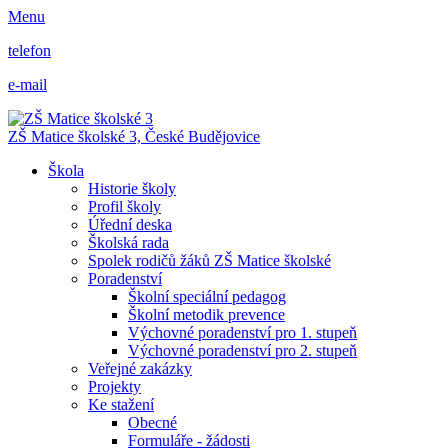
Menu
telefon
e-mail
ZŠ Matice školské 3,
České Budějovice
Škola
Historie školy
Profil školy
Úřední deska
Školská rada
Spolek rodičů žáků ZŠ Matice školské
Poradenství
Školní speciální pedagog
Školní metodik prevence
Výchovné poradenství pro 1. stupeň
Výchovné poradenství pro 2. stupeň
Veřejné zakázky
Projekty
Ke stažení
Obecné
Formuláře - žádosti