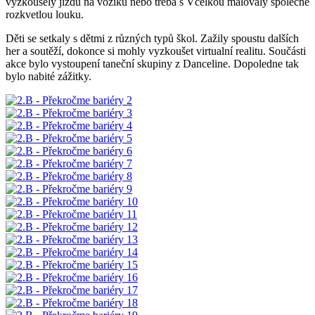
vyzkoušely jízdu na vozíku nebo třeba s Včelkou malovaly společně
rozkvetlou louku.
Děti se setkaly s dětmi z různých typů škol. Zažily spoustu dalších
her a soutěží, dokonce si mohly vyzkoušet virtualní realitu. Součásti
akce bylo vystoupení taneční skupiny z Danceline. Dopoledne tak
bylo nabité zážitky.