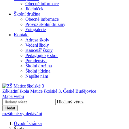
Obecné informace
Jídelníček
Školní družina
Obecné informace
Provoz školní družiny
Fotogalerie
Kontakt
Adresa školy
Vedení školy
Kancelář školy
Pedagogický sbor
Poradenství
Školní družina
Školní jídelna
Napište nám
Základní škola Matice školské 3,
České Budějovice
Mapa webu
Hledaný výraz
Hledat
rozšířené vyhledávání
Úvodní stránka
Škola