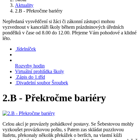
Aktuality
2.B - Překročme bariéry
Nepředaná vysvědčení si žáci či zákonní zástupci mohou
vyzvednout v kanceláři školy během prázdninových úředních
pondělků v čase od 8.00 do 12.00. Přejeme Vám pohodové a klidné
léto.
Jídelníček
Rozvrhy hodin
Virtuální prohlídka školy
Zápis do 1.tříd
Divadelní soubor Šroubek
2.B - Překročme bariéry
Celou akcí je provázely pohádkové postavy. Se Šebestovou mohly
vyzkoušet provázkovou poštu, s Patem zas skládat puzzlovou
štafetu, překonaly několik překážek o berlích, na vlastní kůži