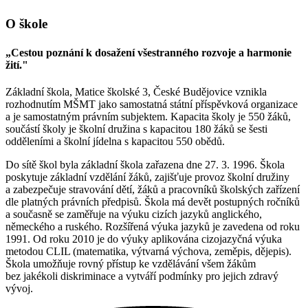
O škole
„Cestou poznání k dosažení všestranného rozvoje a harmonie
žití."
Základní škola, Matice školské 3, České Budějovice vznikla
rozhodnutím MŠMT jako samostatná státní příspěvková organizace
a je samostatným právním subjektem. Kapacita školy je 550 žáků,
součástí školy je školní družina s kapacitou 180 žáků se šesti
odděleními a školní jídelna s kapacitou 550 obědů.
Do sítě škol byla základní škola zařazena dne 27. 3. 1996. Škola
poskytuje základní vzdělání žáků, zajišťuje provoz školní družiny
a zabezpečuje stravování dětí, žáků a pracovníků školských zařízení
dle platných právních předpisů. Škola má devět postupných ročníků
a současně se zaměřuje na výuku cizích jazyků anglického,
německého a ruského. Rozšířená výuka jazyků je zavedena od roku
1991. Od roku 2010 je do výuky aplikována cizojazyčná výuka
metodou CLIL (matematika, výtvarná výchova, zeměpis, dějepis).
Škola umožňuje rovný přístup ke vzdělávání všem žákům
bez jakékoli diskriminace a vytváří podmínky pro jejich zdravý
vývoj.