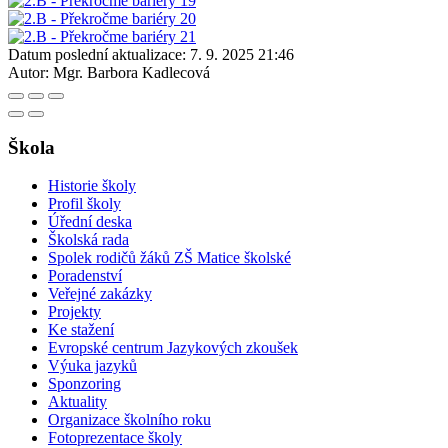
Datum poslední aktualizace:
7. 9. 2025 21:46
Autor:
Mgr. Barbora Kadlecová
Škola
Historie školy
Profil školy
Úřední deska
Školská rada
Spolek rodičů žáků ZŠ Matice školské
Poradenství
Veřejné zakázky
Projekty
Ke stažení
Evropské centrum Jazykových zkoušek
Výuka jazyků
Sponzoring
Aktuality
Organizace školního roku
Fotoprezentace školy