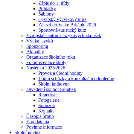
Zápis do 1. třídy
Přihlášky
Šablony
Lyžařský výcvikový kurz
Zájezd do Velké Británie 2026
Sportovně-turistický kurz
Evropské centrum Jazykových zkoušek
Výuka jazyků
Sponzoring
Aktuality
Organizace školního roku
Fotoprezentace školy
Nástěnka 2025⁄2026
Provoz a úřední hodiny
Třídní schůzky a konzultační odpoledne
Školní knihovna
Divadelní soubor Šroubek
Repertoár
Fotogalerie
Sponzoři
Kontakt
Časopis Šroub
E-podatelna
Povinné informace
Školní jídelna